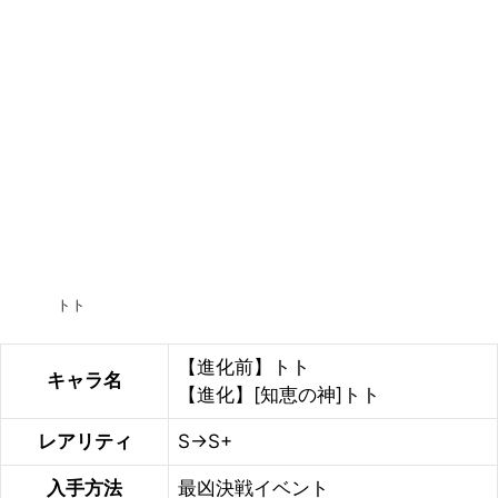
トト
【進化前】トト
キャラ名
【進化】[知恵の神]トト
レアリティ
S→S+
入手方法
最凶決戦イベント