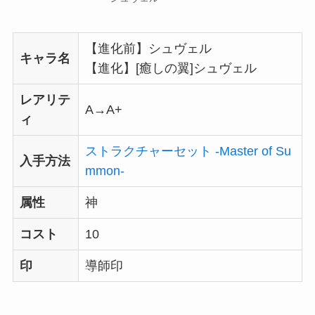
【進化前】シュヴェル
キャラ名
【進化】[癒しの翼]シュヴェル
レアリテ
A→A+
ィ
ストラクチャーセット -Master of Su
入手方法
mmon-
属性
神
コスト
10
印
導師印