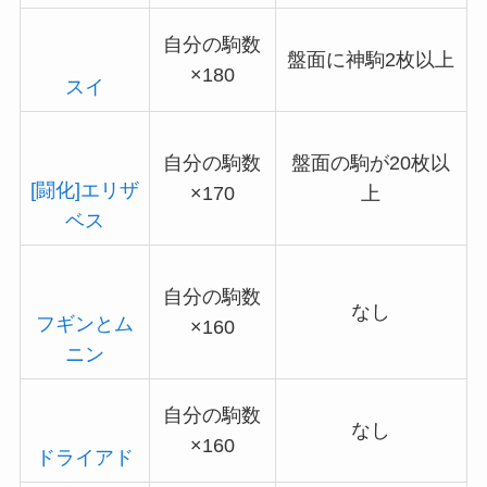
自分の駒数
盤面に神駒2枚以上
×180
スイ
自分の駒数
盤面の駒が20枚以
[闘化]エリザ
×170
上
ベス
自分の駒数
なし
フギンとム
×160
ニン
自分の駒数
なし
×160
ドライアド