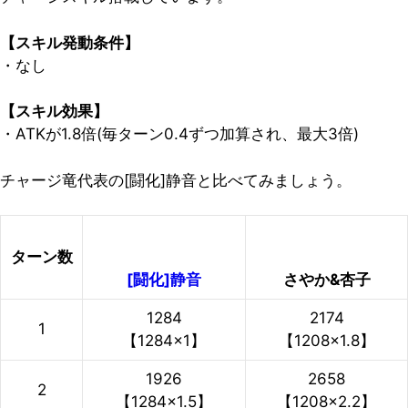
【スキル発動条件】
・なし
【スキル効果】
・ATKが1.8倍(毎ターン0.4ずつ加算され、最大3倍)
チャージ竜代表の[闘化]静音と比べてみましょう。
ターン数
[闘化]静音
さやか&杏子
1284
2174
1
【1284×1】
【1208×1.8】
1926
2658
2
【1284×1.5】
【1208×2.2】