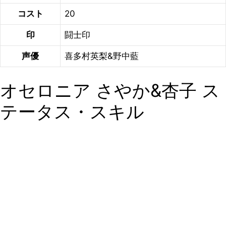
コスト
20
印
闘士印
声優
喜多村英梨&野中藍
オセロニア さやか&杏子 ス
テータス・スキル