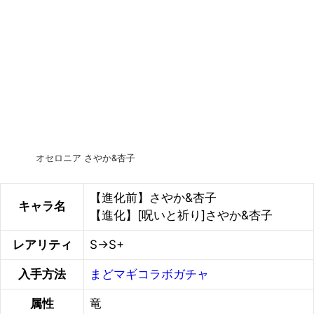
オセロニア さやか&杏子
【進化前】さやか&杏子
キャラ名
【進化】[呪いと祈り]さやか&杏子
レアリティ
S→S+
入手方法
まどマギコラボガチャ
属性
竜