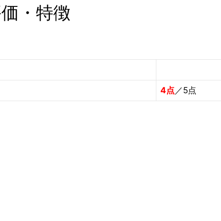
評価・特徴
4点
／5点