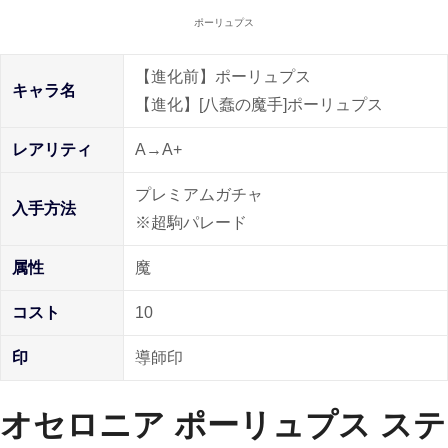
ポーリュプス
【進化前】ポーリュプス
キャラ名
【進化】[八蠢の魔手]ポーリュプス
レアリティ
A→A+
プレミアムガチャ
入手方法
※超駒パレード
属性
魔
コスト
10
印
導師印
オセロニア ポーリュプス ステ