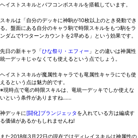
ヘイストスキルとバフコンボスキルを搭載しています。
スキルは「自分のデッキに神駒が10枚以上のとき発動でき
る。盤面にある自分のキャラ駒で時限スキルをもつ駒をラ
ンダムで1つターンカウントを2早める」という効果です。
先日の新キャラ「
ひな祭り・エフィー
」との違いは神属性
統一デッキじゃなくても使えるという点でしょう。
ヘイストスキルが魔属性キャラでも竜属性キャラにでも使
えるという点は魅力的です。
※現時点で竜の時限スキルは、竜統一デッキでしか使えな
いという条件がありますね……
神デッキに
[闘化]ブランジェッタ
を入れている方は編成す
る価値があるかもしれませんね!
また2018年3月22日の現在ではディレイスキルは神属性の