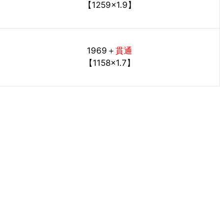
【1259×1.9】
1969
＋
貫通
【1158×1.7】