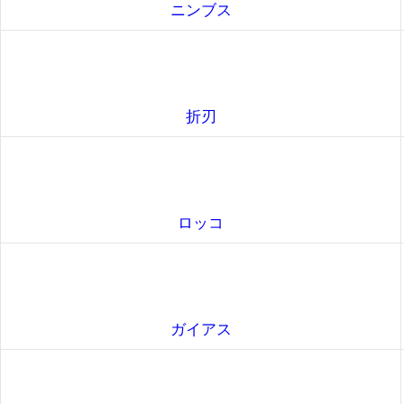
ニンブス
折刃
ロッコ
ガイアス