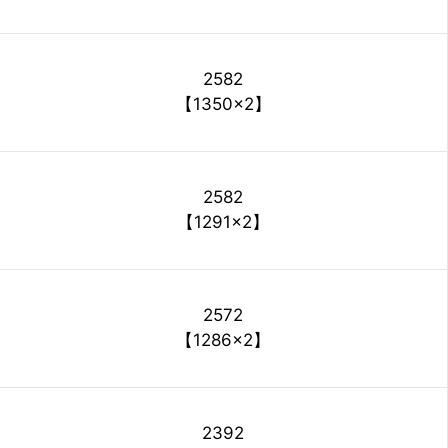
2582
【1350×2】
2582
【1291×2】
2572
【1286×2】
2392