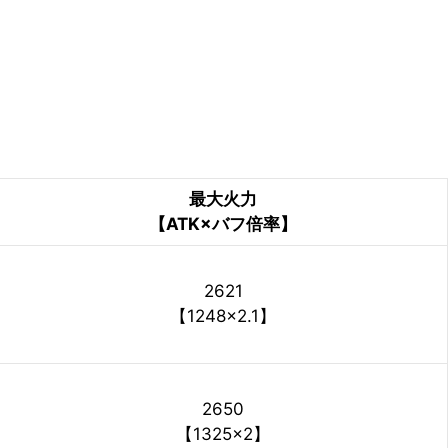
最大火力
【ATK×バフ倍率】
2621
【1248×2.1】
2650
【1325×2】