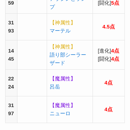
59
[闘化]
5点
プ
31
【神属性】
4.5点
93
マーテル
【神属性】
14
[進化]
4点
語り部シーラー
45
[闘化]
4点
ザード
22
【魔属性】
4点
24
呂岳
31
【魔属性】
4点
97
ニューロ