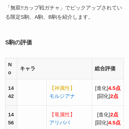
「無双!!カップ戦ガチャ」でピックアップされてい
る限定S駒、A駒、B駒を紹介します。
S駒の評価
N
キャラ
総合評価
o
14
【神属性】
[進化]
4.5点
42
モルジアナ
[闘化]
2点
14
【竜属性】
[進化]
2点
56
アリババ
[闘化]
4.5点