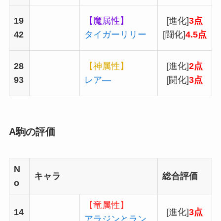
19
【魔属性】
[進化]
3点
42
タイガーリリー
[闘化]
4.5点
28
【神属性】
[進化]
2点
93
レア―
[闘化]
3点
A駒の評価
N
キャラ
総合評価
o
【竜属性】
14
[進化]
3点
アラジンとラン