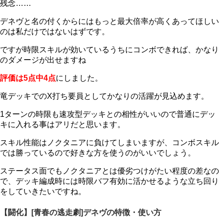
残念……
デネヴと名の付くからにはもっと最大倍率が高くあってほしい
のは私だけではないはずです。
ですが時限スキルが効いているうちにコンボできれば、かなり
のダメージが出せますね
評価は5点中4点
にしました。
竜デッキでのX打ち要員としてかなりの活躍が見込めます。
1ターンの時限も速攻型デッキとの相性がいいので普通にデッ
キに入れる事はアリだと思います。
スキル性能はノクタニアに負けてしまいますが、コンボスキル
では勝っているので好きな方を使うのがいいでしょう。
ステータス面でもノクタニアとは優劣つけがたい程度の差なの
で、デッキ編成時には時限バフ有効に活かせるような立ち回り
をしていきたいですね。
【闘化】[青春の逃走劇]デネヴの特徴・使い方