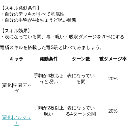
【スキル発動条件】
・自分のデッキがすべて竜属性
・自分の手駒が
4枚ちょうど
呪い状態
【スキル効果】
・表になっている間、毒・呪い・吸収ダメージを20%にする
竜鱗スキルを搭載した竜S駒と比べてみましょう。
キャラ
発動条件
ターン数
被ダメージ率
手駒が4枚ちょ
表になってい
20%
うど呪い
る間
[闘化]学園デネ
ヴ
手駒が2枚以上
表になってい
20%
呪い
る4ターンの間
[闘化]アルジュ
ナ