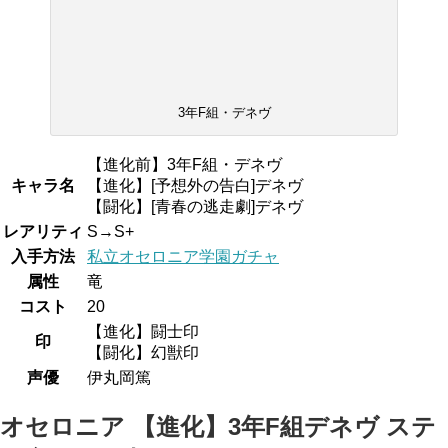
3年F組・デネヴ
【進化前】3年F組・デネヴ
キャラ名
【進化】[予想外の告白]デネヴ
【闘化】[青春の逃走劇]デネヴ
レアリティ
S→S+
入手方法
私立オセロニア学園ガチャ
属性
竜
コスト
20
【進化】闘士印
印
【闘化】幻獣印
声優
伊丸岡篤
オセロニア 【進化】3年F組デネヴ ステ