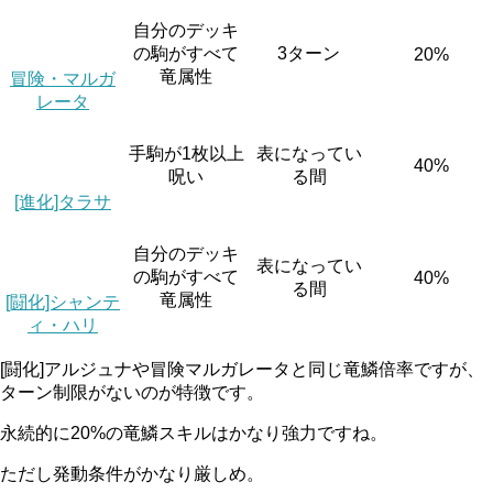
自分のデッキ
の駒がすべて
3ターン
20%
竜属性
冒険・マルガ
レータ
手駒が1枚以上
表になってい
40%
呪い
る間
[進化]タラサ
自分のデッキ
表になってい
の駒がすべて
40%
る間
竜属性
[闘化]シャンテ
ィ・ハリ
[闘化]アルジュナや冒険マルガレータと同じ竜鱗倍率ですが、
ターン制限がないのが特徴
です。
永続的に20%の竜鱗スキルはかなり強力ですね。
ただし発動条件がかなり厳しめ。