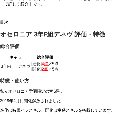
まで詳しく紹介中です。
目次
オセロニア 3年F組デネヴ 評価・特徴
総合評価
キャラ
総合評価
[進化]
4点
／5点
3年F組・デネヴ
[闘化]
2点
／5点
特徴・使い方
私立オセロニア学園限定の竜S駒。
2019年4月に闘化解放されました！
進化は時限バフスキル、闘化は竜鱗スキルを搭載しています。