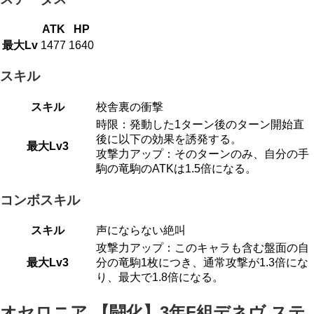
ATK
HP
最大Lv
1477
1640
スキル
スキル
校舎裏の衝撃
時限：発動した1ターン後のターン開始直
後に以下の効果を誘発する。
最大Lv3
攻撃力アップ：そのターンのみ、自分の手
駒の竜駒のATKは1.5倍になる。
コンボスキル
スキル
声にならない絶叫
攻撃力アップ：このキャラも含む盤面の自
最大Lv3
分の竜駒1枚につき、通常攻撃が1.3倍にな
り、最大で1.8倍になる。
オセロニア 【闘化】3年F組デネヴ ステ