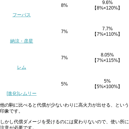
9.6%
8%
【8%×120%】
フーパス
7.7%
7%
【7%×110%】
納涼・彦星
8.05%
7%
【7%×115%】
レム
5%
5%
【5%×100%】
[進化]レムリー
他の駒に比べると代償が少ないわりに高火力が出せる、という
印象です。
しかし代償ダメージを受けるのには変わりないので、使い所に
注意が必要です。