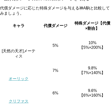
代償ダメージに応じた特殊ダメージを与える神A駒と比較して
みましょう。
特殊ダメージ【代償
キャラ
代償ダメージ
×割合】
10%
5%
【5%×200%】
[天然の天才]メーテ
ィス
9.8%
7%
【7%×140%】
オーリック
9.6%
6%
【6%×160%】
クリファス