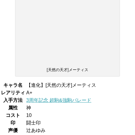
[天然の天才]メーティス
キャラ名
【進化】[天然の天才]メーティス
レアリティ
A+
入手方法
3周年記念 超駒&強駒パレード
属性
神
コスト
10
印
闘士印
声優
辻あゆみ