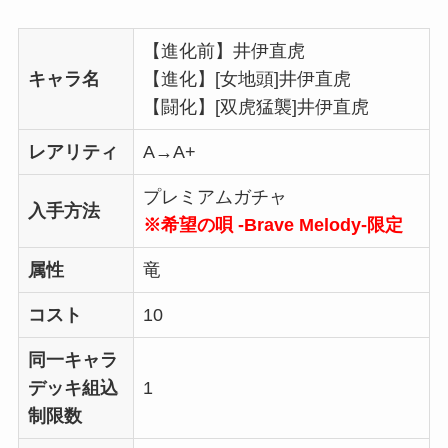
【進化前】井伊直虎
キャラ名
【進化】[女地頭]井伊直虎
【闘化】[双虎猛襲]井伊直虎
レアリティ
A→A+
プレミアムガチャ
入手方法
※希望の唄 -Brave Melody-限定
属性
竜
コスト
10
同一キャラ
デッキ組込
1
制限数