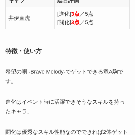
キャラ
総合評価
[進化]
3点
／5点
井伊直虎
[闘化]
3点
／5点
特徴・使い方
希望の唄 -Brave Melody-でゲットできる竜A駒で
す。
進化はイベント時に活躍できそうなスキルを持っ
たキャラ。
闘化は優秀なスキル性能なのでできれば2体ゲット