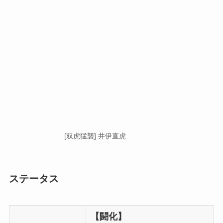
[双虎猛襲] 井伊直虎
ステータス
【闘化】