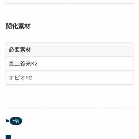
闘化素材
必要素材
最上義光×2
オピオ×2
A駒