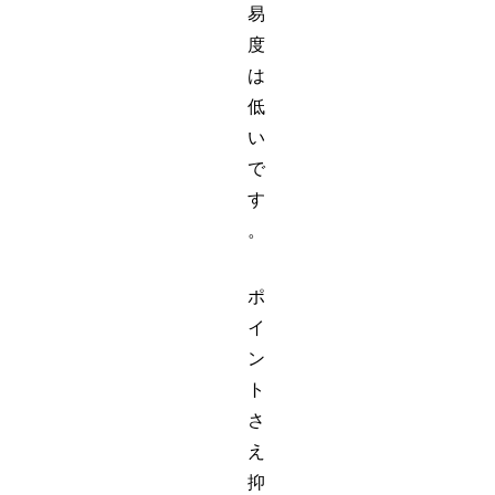
易
度
は
低
い
で
す
。
ポ
イ
ン
ト
さ
え
抑