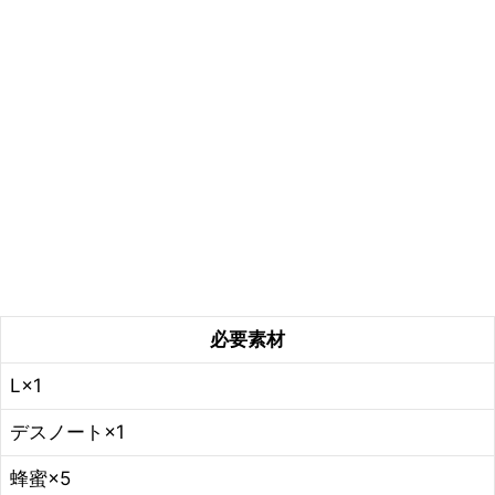
必要素材
L×1
デスノート×1
蜂蜜×5