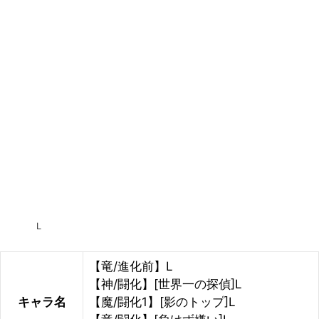
L
【竜/進化前】L
【神/闘化】[世界一の探偵]L
キャラ名
【魔/闘化1】[影のトップ]L