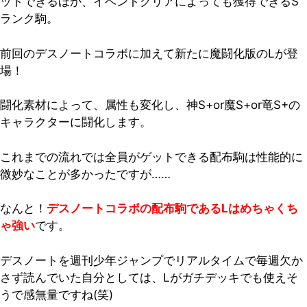
ットできるほか、イベントクリアによっても獲得できるS
ランク駒。
前回のデスノートコラボに加えて新たに魔闘化版のLが登
場！
闘化素材によって、属性も変化し、神S+or魔S+or竜S+の
キャラクターに闘化します。
これまでの流れでは全員がゲットできる配布駒は性能的に
微妙なことが多かったですが……
なんと！
デスノートコラボの配布駒であるLはめちゃくち
ゃ強い
です。
デスノートを週刊少年ジャンプでリアルタイムで毎週欠か
さず読んでいた自分としては、Lがガチデッキでも使えそ
うで感無量ですね(笑)