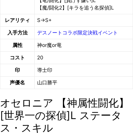
【竜/闘化】[負けず嫌い]L
【魔/闘化2】[キラを追う名探偵]L
レアリティ
S→S+
入手方法
デスノートコラボ限定決戦イベント
属性
神or魔or竜
コスト
20
印
導士印
声優名
山口勝平
オセロニア 【神属性闘化】
[世界一の探偵]L ステータ
ス・スキル