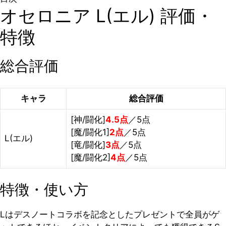
オセロニア L(エル) 評価・
特徴
総合評価
キャラ
総合評価
[神/闘化]
4.5点
／5点
[魔/闘化1]
2点
／5点
L(エル)
[竜/闘化]
3点
／5点
[魔/闘化2]
4点
／5点
特徴・使い方
Lはデスノートコラボを記念としたプレゼントで全員がゲ