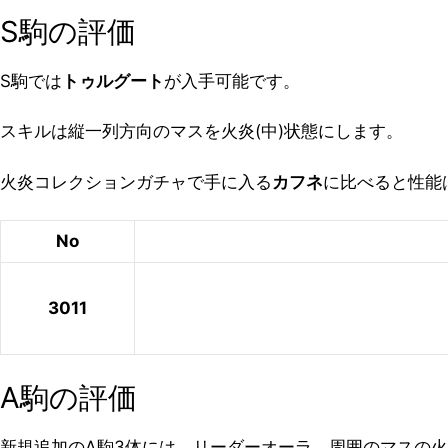
S駒の評価
S駒では
トゥルグート
が入手可能です。
スキルは縦一列方向のマスを火炎(中)状態にします。
火炎コレクションガチャで手に入る
カフネ
に比べると性能
No
3011
A駒の評価
新規追加のA駒3体には、リーダーオーラ、周囲のマスの