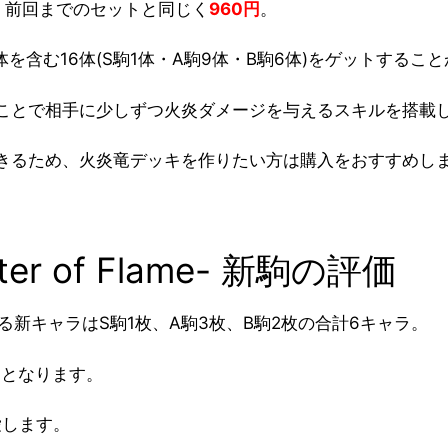
格は、前回までのセットと同じく
960円
。
を含む16体(S駒1体・A駒9体・B駒6体)をゲットするこ
ことで相手に少しずつ火炎ダメージを与えるスキルを搭載
きるため、火炎竜デッキを作りたい方は購入をおすすめし
 of Flame- 新駒の評価
ットできる新キャラはS駒1枚、A駒3枚、B駒2枚の合計6キャラ。
9
となります。
愛します。