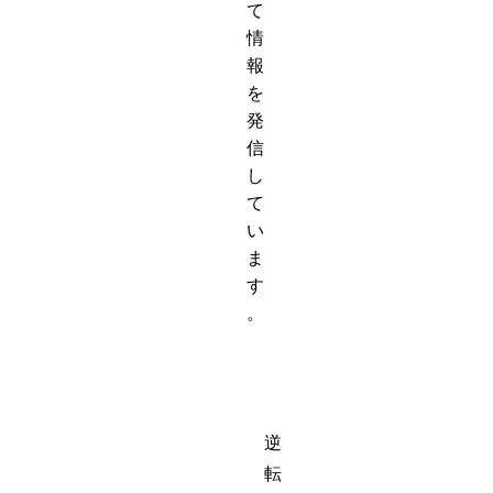
て
情
報
を
発
信
し
て
い
ま
す
。
逆
転