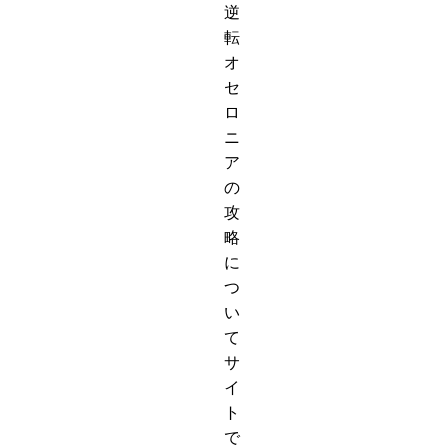
逆
転
オ
セ
ロ
ニ
ア
の
攻
略
に
つ
い
て
サ
イ
ト
で