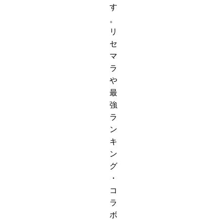
す
。
リ
セ
マ
ラ
や
最
強
ラ
ン
キ
ン
グ
・
コ
ラ
ボ