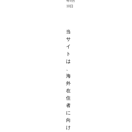
年9月
10日
当
サ
イ
ト
は
、
海
外
在
住
者
に
向
け