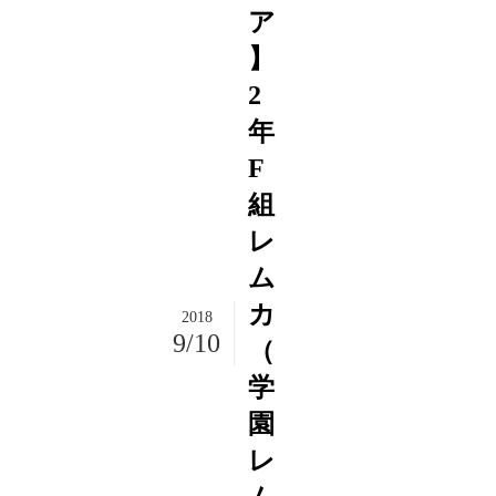
ア
】
2
年
F
組
レ
ム
カ
2018
9/10
（
学
園
レ