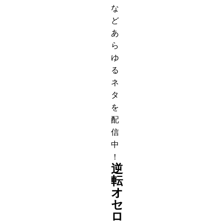
な
ど
あ
ら
ゆ
る
ネ
タ
を
配
信
中
！
逆
転
オ
セ
ロ