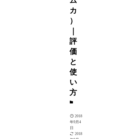
ム
カ
）
｜
評
価
と
使
い
方
S
駒
2018
年9月4
日
2018