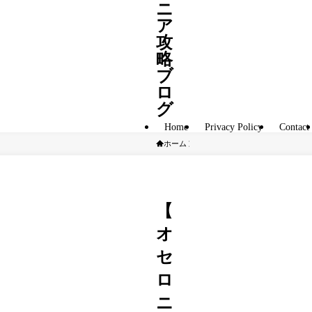
ニ
ア
攻
略
ブ
ロ
グ
Home
Privacy Policy
Contact
ホーム
S駒
【
オ
セ
ロ
ニ