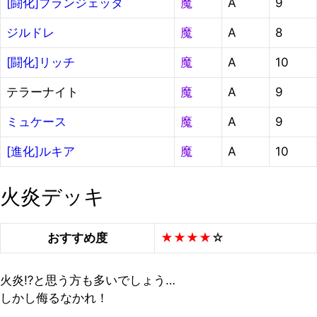
[闘化]ブランジェッタ
魔
A
9
ジルドレ
魔
A
8
[闘化]リッチ
魔
A
10
テラーナイト
魔
A
9
ミュケース
魔
A
9
[進化]ルキア
魔
A
10
火炎デッキ
おすすめ度
★★★★
☆
火炎⁉と思う方も多いでしょう…
しかし侮るなかれ！