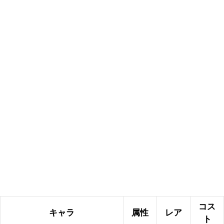
コス
キャラ
属性
レア
ト