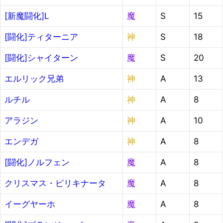
[新魔闘化]L
魔
S
15
[闘化]ティターニア
神
S
18
[闘化]シャイターン
魔
S
20
エルリック兄弟
神
A
13
ルチル
神
A
8
アラジン
神
A
10
エンデガ
神
A
8
[闘化]ノルフェン
魔
A
8
クリスマス・ピリキナータ
魔
A
8
イーグヤーホ
魔
A
8