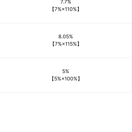
7.7%
【7%×110%】
8.05%
【7%×115%】
5%
【5%×100%】