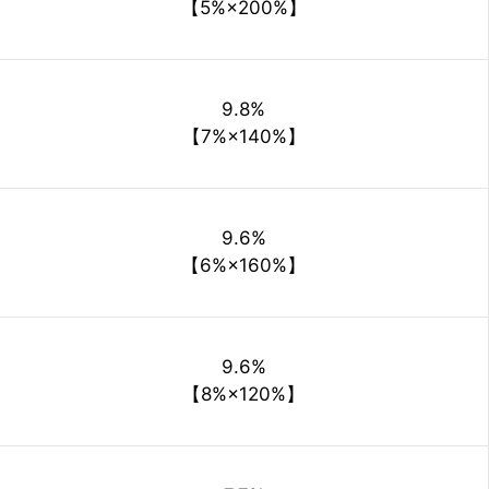
【5%×200%】
9.8%
【7%×140%】
9.6%
【6%×160%】
9.6%
【8%×120%】