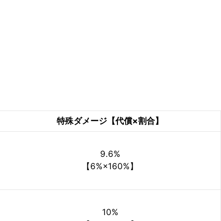
特殊ダメージ【代償×割合】
9.6%
【6%×160%】
10%