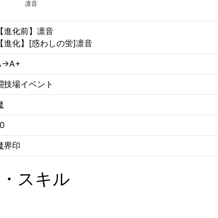
凛音
【進化前】凛音
【進化】[惑わしの蛍]凛音
A→A+
闘技場イベント
魔
10
魔界印
ス・スキル