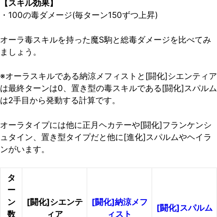
【スキル効果】
・100の毒ダメージ(毎ターン150ずつ上昇)
オーラ毒スキルを持った魔S駒と総毒ダメージを比べてみ
ましょう。
※オーラスキルである納涼メフィストと[闘化]シエンティア
は最終ターンは0、置き型の毒スキルである[闘化]スパルム
は2手目から発動する計算です。
オーラタイプには他に正月ヘカテーや[闘化]フランケンシ
ュタイン、置き型タイプだと他に[進化]スパルムやヘイラ
ンがいます。
タ
ー
ン
[闘化]シエンテ
[闘化]納涼メフ
[闘化]スパルム
数
ィア
ィスト