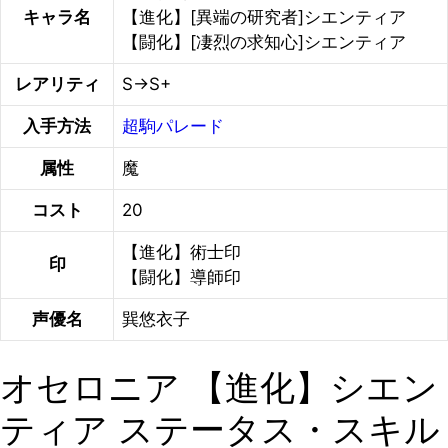
キャラ名
【進化】[異端の研究者]シエンティア
【闘化】[凄烈の求知心]シエンティア
レアリティ
S→S+
入手方法
超駒パレード
属性
魔
コスト
20
【進化】術士印
印
【闘化】導師印
声優名
巽悠衣子
オセロニア 【進化】シエン
ティア ステータス・スキル