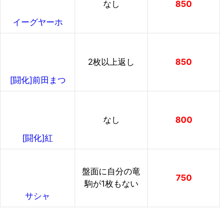
なし
850
イーグヤーホ
2枚以上返し
850
[闘化]前田まつ
なし
800
[闘化]紅
盤面に自分の竜
750
駒が1枚もない
サシャ