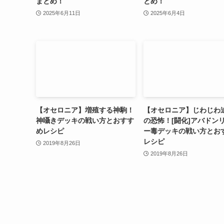
まとめ！
とめ！
2025年6月11日
2025年6月4日
【オセロニア】増殖する神駒！
【オセロニア】じわじわ
神囁きデッキの戦い方とおすす
の恐怖！[闘化]アバドン
めレシピ
ー毒デッキの戦い方とお
レシピ
2019年8月26日
2019年8月26日