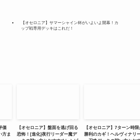
【オセロニア】サマーシャイン杯がいよいよ開幕！カ
ップ戦専用デッキはこれだ！
評価
【オセロニア】盤面を逃げ回る
【オセロニア】7ターン時限
い方ま
恐怖！[進化]夜行リーダー魔デ
勝利のカギ！ヘルヴィナリ