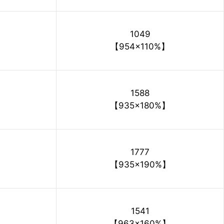
1049
【954×110%】
1588
【935×180%】
1777
【935×190%】
1541
【963×160%】