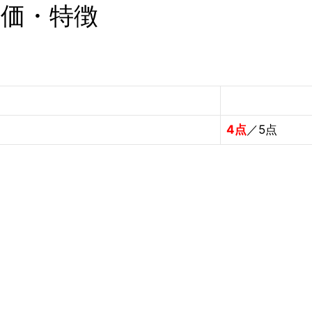
評価・特徴
4点
／5点