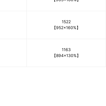
1522
【952×160%】
1163
【894×130%】