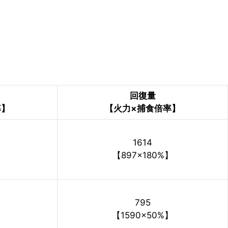
回復量
率】
【火力×捕食倍率】
1614
【897×180%】
795
【1590×50%】