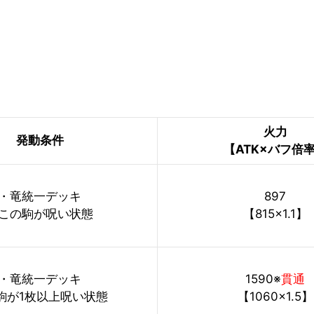
火力
発動条件
【ATK×バフ倍
・竜統一デッキ
897
この駒が呪い状態
【815×1.1】
・竜統一デッキ
1590※
貫通
駒が1枚以上呪い状態
【1060×1.5】