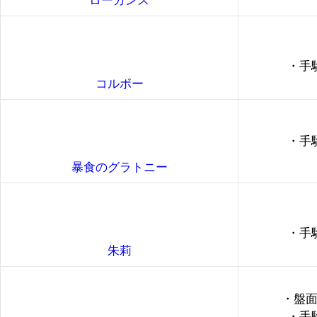
ローガンス
・手
コルボー
・手
暴食のグラトニー
・手
朱莉
・盤面
・手