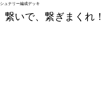
シュナリー編成デッキ
、繋いで、繋ぎまくれ！