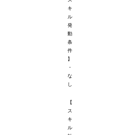
キ
ル
発
動
条
件
】
・
な
し
【
ス
キ
ル