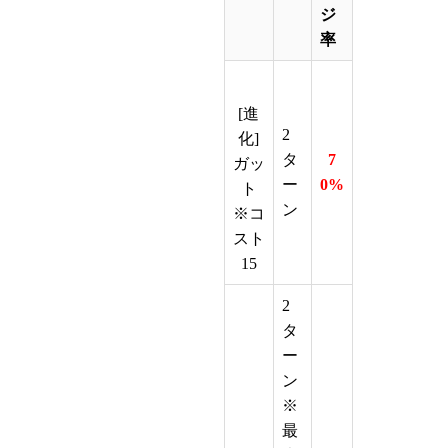
ジ
率
[進
2
化]
タ
7
ガッ
ー
0%
ト
ン
※コ
スト
15
2
タ
ー
ン
※
最