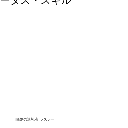
ータス・スキル
[儀剣の巡礼者]ラスレー