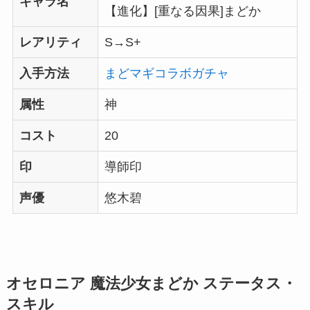
キャラ名
【進化】[重なる因果]まどか
レアリティ
S→S+
入手方法
まどマギコラボガチャ
属性
神
コスト
20
印
導師印
声優
悠木碧
オセロニア 魔法少女まどか ステータス・
スキル