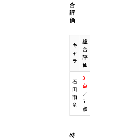
合
評
価
総
キ
合
ャ
評
ラ
価
3
石
点
田
／
雨
5
竜
点
特