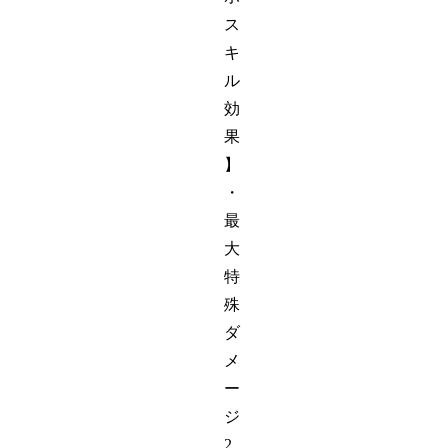
ス
キ
ル
効
果
】
・
最
大
特
殊
ダ
メ
ー
ジ
2