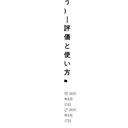
う
)
｜
評
価
と
使
い
方
A
駒
2019
年8月
15日
2019
年8月
17日