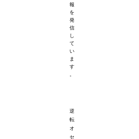
報
を
発
信
し
て
い
ま
す
。
逆
転
オ
セ