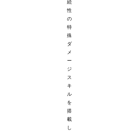
続
性
の
特
殊
ダ
メ
ー
ジ
ス
キ
ル
を
搭
載
し