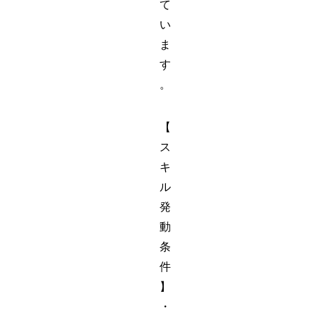
て
い
ま
す
。
【
ス
キ
ル
発
動
条
件
】
・