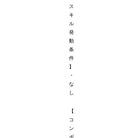
ス
キ
ル
発
動
条
件
】
・
な
し
【
コ
ン
ボ