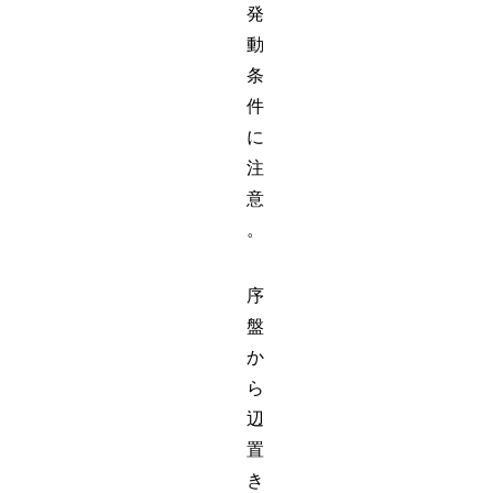
発
動
条
件
に
注
意
。
序
盤
か
ら
辺
置
き