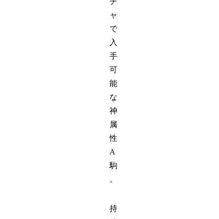
チ
ャ
で
入
手
可
能
な
神
属
性
A
駒
。
持