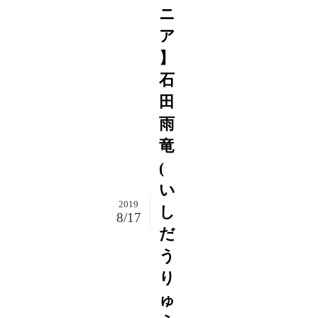
ニ
ア
】
石
田
雨
竜
(
い
2019
し
8/17
だ
う
り
ゅ