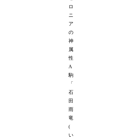
ロ
ニ
ア
の
神
属
性
A
駒
「
石
田
雨
竜
(
い