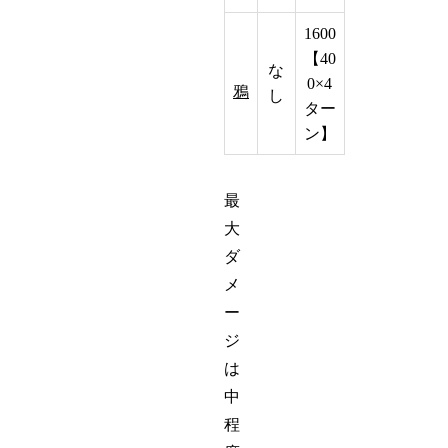
1600
【40
な
0×4
鴉
し
ター
ン】
最
大
ダ
メ
ー
ジ
は
中
程