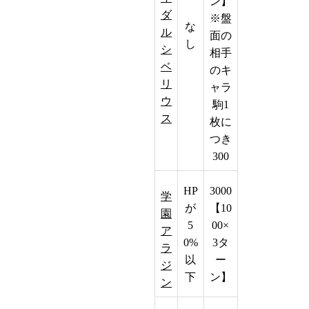
ン】
ダ
※盤
な
ル
面の
し
シ
相手
ベ
のキ
リ
ャラ
ウ
駒1
ス
枚に
つき
300
HP
3000
学
が
【10
園
5
00×
ア
0%
3タ
ラ
以
ー
ジ
下
ン】
ン