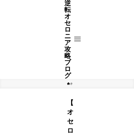
逆
転
オ
セ
ロ
ニ
ア
攻
略
ブ
ロ
グ
ホーム
A駒
【
オ
セ
ロ