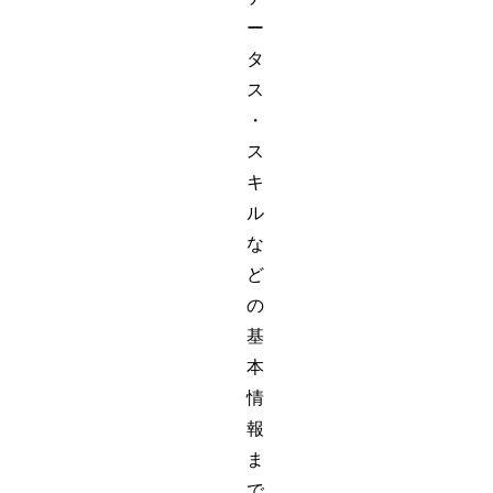
ー
タ
ス
・
ス
キ
ル
な
ど
の
基
本
情
報
ま
で