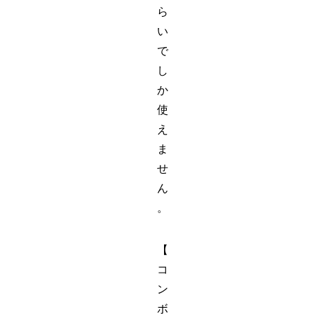
ら
い
で
し
か
使
え
ま
せ
ん
。
【
コ
ン
ボ