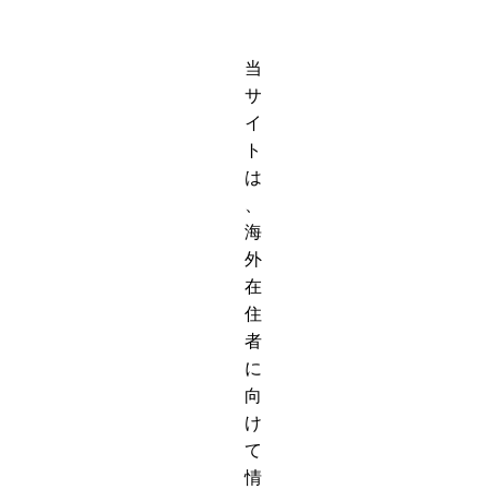
当
サ
イ
ト
は
、
海
外
在
住
者
に
向
け
て
情