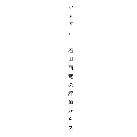
い
ま
す
。
石
田
雨
竜
の
評
価
か
ら
ス
テ