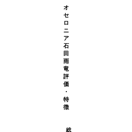
オ
セ
ロ
ニ
ア
石
田
雨
竜
評
価
・
特
徴
総