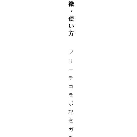
徴
・
使
い
方
ブ
リ
ー
チ
コ
ラ
ボ
記
念
ガ