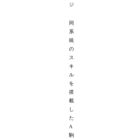
ジ
同
系
統
の
ス
キ
ル
を
搭
載
し
た
A
駒