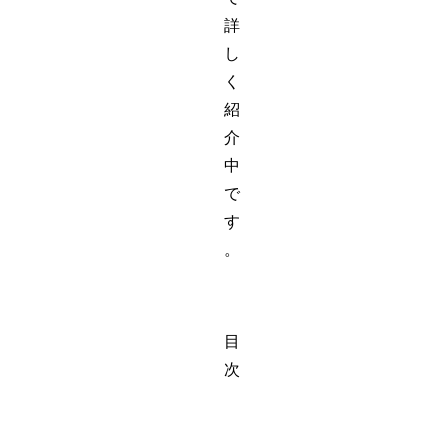
詳
し
く
紹
介
中
で
す
。
目
次