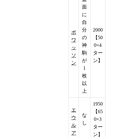
面
に
自
分
2000
ポ
の
【50
ワ
神
0×4
ッ
駒
ター
ソ
が
ン】
ン
1
枚
以
上
1950
エ
【65
な
ウ
0×3
し
ル
ター
ア
ン】