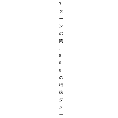
3
タ
ー
ン
の
間
、
8
0
0
の
特
殊
ダ
メ
ー