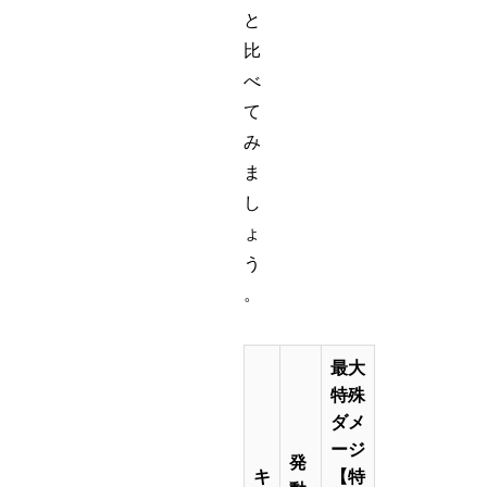
と
比
べ
て
み
ま
し
ょ
う
。
最大
特殊
ダメ
ージ
発
キ
【特