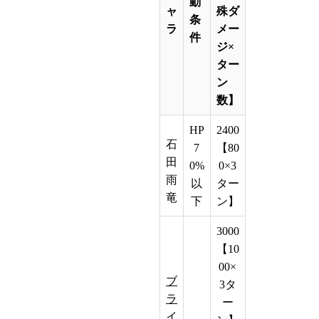
動
ャ
殊ダ
条
ラ
メー
件
ジ×
ター
ン
数】
HP
2400
石
7
【80
田
0%
0×3
雨
以
ター
竜
下
ン】
3000
【10
00×
ブ
3タ
ラ
ー
イ