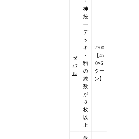
・
神
統
一
デ
ッ
キ
2700
・
【45
ゼ
駒
0×6
バ
の
ター
ル
総
ン】
数
が
8
枚
以
上
盤