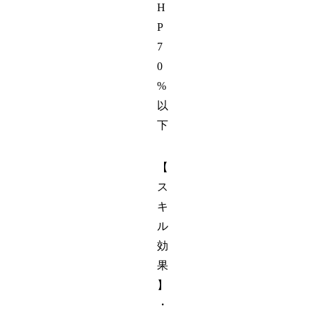
H
P
7
0
%
以
下
【
ス
キ
ル
効
果
】
・