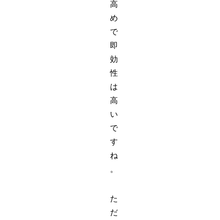
高
め
で
即
効
性
は
高
い
で
す
ね
。
た
だ