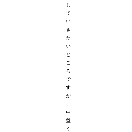
し
て
い
き
た
い
と
こ
ろ
で
す
が
、
中
盤
く