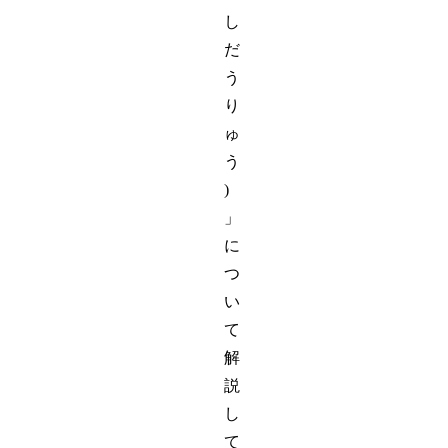
し
だ
う
り
ゅ
う
)
」
に
つ
い
て
解
説
し
て