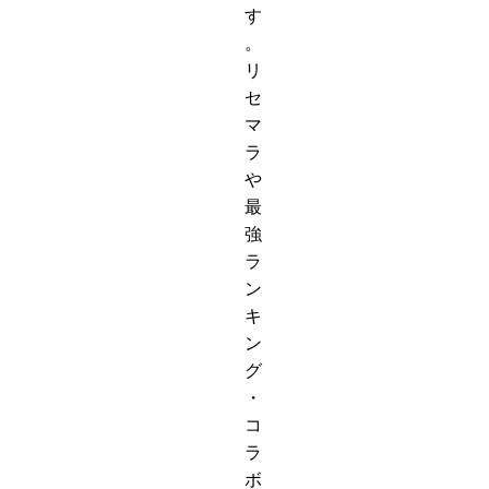
す
。
リ
セ
マ
ラ
や
最
強
ラ
ン
キ
ン
グ
・
コ
ラ
ボ