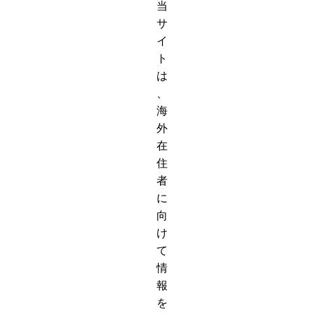
当
サ
イ
ト
は
、
海
外
在
住
者
に
向
け
て
情
報
を