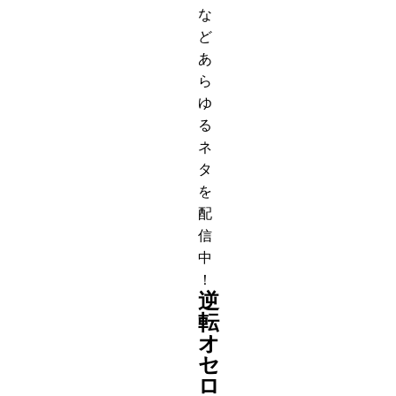
な
ど
あ
ら
ゆ
る
ネ
タ
を
配
信
中
！
逆
転
オ
セ
ロ