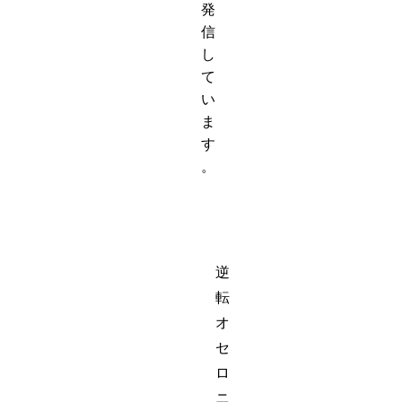
発
信
し
て
い
ま
す
。
逆
転
オ
セ
ロ
ニ