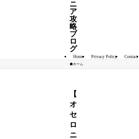
ニ
ア
攻
略
ブ
ロ
グ
Home
Privacy Policy
Contact
ホーム
A駒
【
オ
セ
ロ
ニ