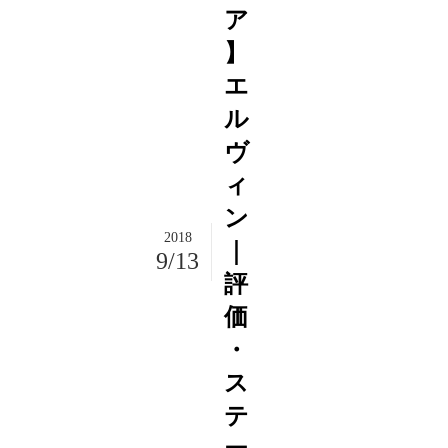
ア
】
エ
ル
ヴ
ィ
ン
2018
｜
9/13
評
価
・
ス
テ