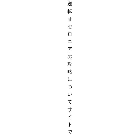
逆
転
オ
セ
ロ
ニ
ア
の
攻
略
に
つ
い
て
サ
イ
ト
で