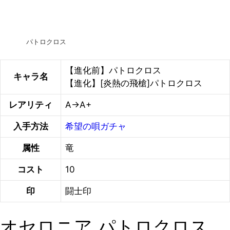
パトロクロス
【進化前】パトロクロス
キャラ名
【進化】[炎熱の飛槍]パトロクロス
レアリティ
A→A+
入手方法
希望の唄ガチャ
属性
竜
コスト
10
印
闘士印
オセロニア パトロクロス