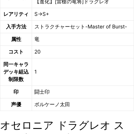
【進化】[雷槍の竜将]ドラグレオ
レアリティ
S→S+
入手方法
ストラクチャーセット-Master of Burst-
属性
竜
コスト
20
同一キャラ
デッキ組込
1
制限数
印
闘士印
声優
ボルケーノ太田
オセロニア ドラグレオ ス