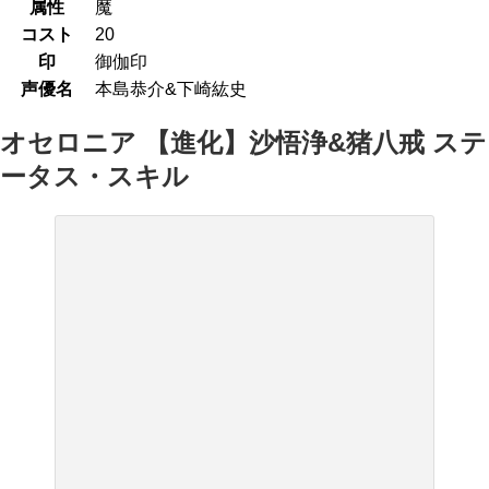
属性
魔
コスト
20
印
御伽印
声優名
本島恭介&下崎紘史
オセロニア 【進化】沙悟浄&猪八戒 ステ
ータス・スキル