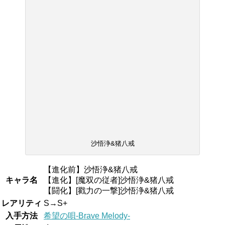
沙悟浄&猪八戒
【進化前】沙悟浄&猪八戒
キャラ名
【進化】[魔双の従者]沙悟浄&猪八戒
【闘化】[戳力の一撃]沙悟浄&猪八戒
レアリティ
S→S+
入手方法
希望の唄-Brave Melody-