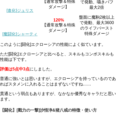
【通常攻撃＆特殊
で発動、囁きバフ
ダメージ】
最大2倍
[進化]ジュリス
盤面に魔駒2枚以上
120%
で発動、最大3600
【通常攻撃＆特殊
のライフバースト
ダメージ】
特殊ダメージ
[魔闘化]シャーティ
このように[闘化]エクローシアの性能によく似ています。
ただ[闘化]エクローシアと比べると、スキルもコンボスキルも
性能は下です。
評価は5点中3点
にしました。
普通に強いとは思いますが、エクローシアを持っているのであ
ればスタメンに入れることはまずないですね……
貫通という弱点もありますが、なかなか優秀なキャラだと思い
ます。
【闘化】[戳力の一撃]沙悟浄&猪八戒の特徴・使い方