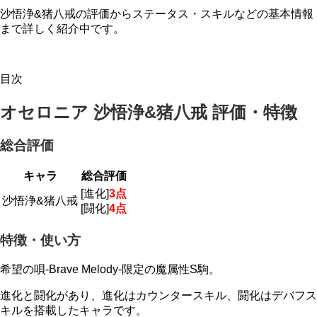
沙悟浄&猪八戒の評価からステータス・スキルなどの基本情報
まで詳しく紹介中です。
目次
オセロニア 沙悟浄&猪八戒 評価・特徴
総合評価
キャラ
総合評価
[進化]
3点
沙悟浄&猪八戒
[闘化]
4点
特徴・使い方
希望の唄-Brave Melody-限定の魔属性S駒。
進化と闘化があり、進化はカウンタースキル、闘化はデバフス
キルを搭載したキャラです。