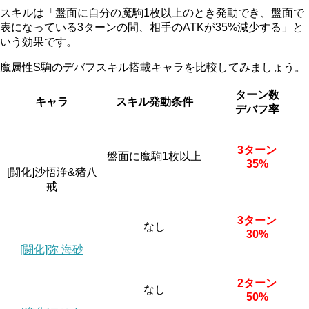
スキルは「盤面に自分の魔駒1枚以上のとき発動でき、盤面で
表になっている3ターンの間、相手のATKが35%減少する」と
いう効果です。
魔属性S駒のデバフスキル搭載キャラを比較してみましょう。
ターン数
キャラ
スキル発動条件
デバフ率
3ターン
盤面に魔駒1枚以上
35%
[闘化]沙悟浄&猪八
戒
3ターン
なし
30%
[闘化]弥 海砂
2ターン
なし
50%