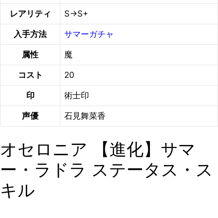
レアリティ
S→S+
入手方法
サマーガチャ
属性
魔
コスト
20
印
術士印
声優
石見舞菜香
オセロニア 【進化】サマ
ー・ラドラ ステータス・ス
キル