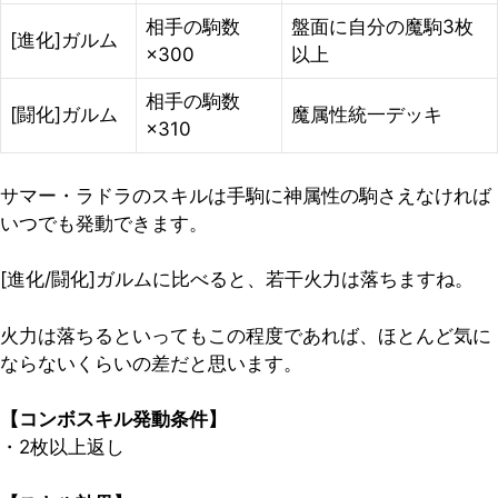
相手の駒数
盤面に自分の魔駒3枚
[進化]ガルム
×300
以上
相手の駒数
[闘化]ガルム
魔属性統一デッキ
×310
サマー・ラドラのスキルは手駒に神属性の駒さえなければ
いつでも発動できます。
[進化/闘化]ガルムに比べると、若干火力は落ちますね。
火力は落ちるといってもこの程度であれば、ほとんど気に
ならないくらいの差だと思います。
【コンボスキル発動条件】
・2枚以上返し