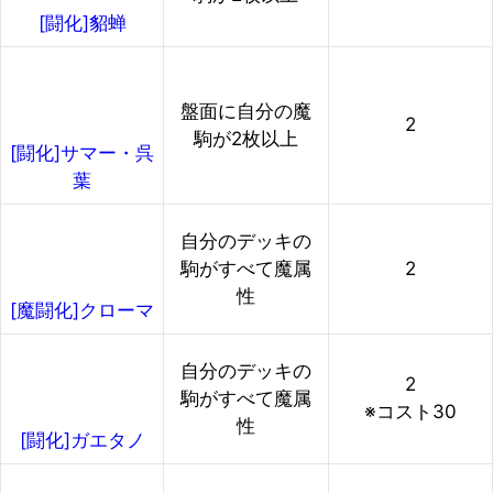
[闘化]貂蝉
盤面に自分の魔
2
駒が2枚以上
[闘化]サマー・呉
葉
自分のデッキの
駒がすべて魔属
2
性
[魔闘化]クローマ
自分のデッキの
2
駒がすべて魔属
※コスト30
性
[闘化]ガエタノ