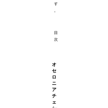
す
。
目
次
オ
セ
ロ
ニ
ア
チ
ェ