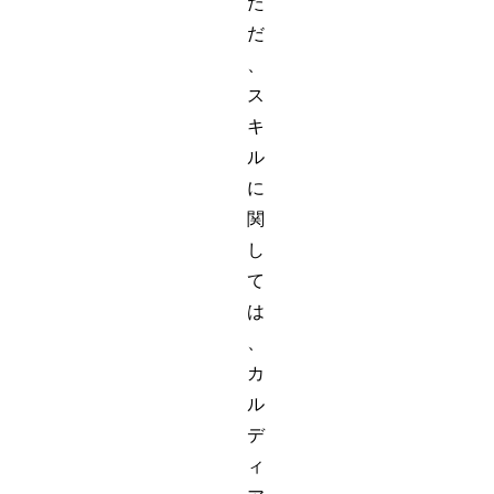
た
だ
、
ス
キ
ル
に
関
し
て
は
、
カ
ル
デ
ィ