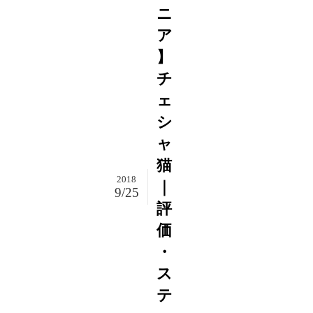
ニ
ア
】
チ
ェ
シ
ャ
猫
2018
｜
9/25
評
価
・
ス
テ