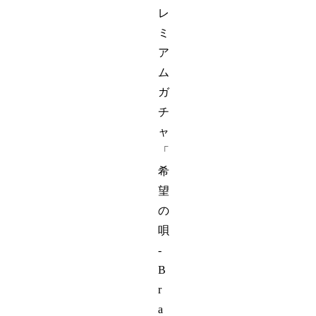
レ
ミ
ア
ム
ガ
チ
ャ
「
希
望
の
唄
-
B
r
a