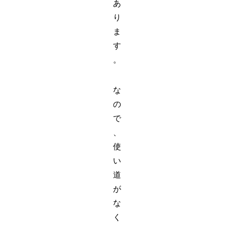
あ
り
ま
す
。
な
の
で
、
使
い
道
が
な
く