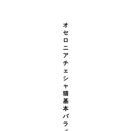
オ
セ
ロ
ニ
ア
チ
ェ
シ
ャ
猫
基
本
パ
ラ