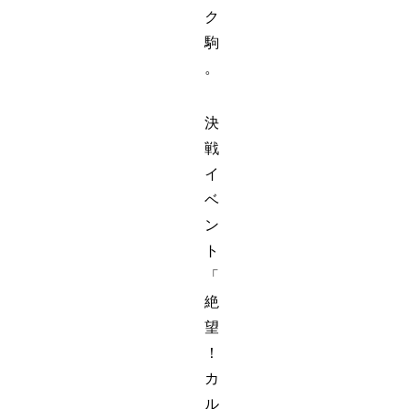
ク
駒
。
決
戦
イ
ベ
ン
ト
「
絶
望
！
カ
ル