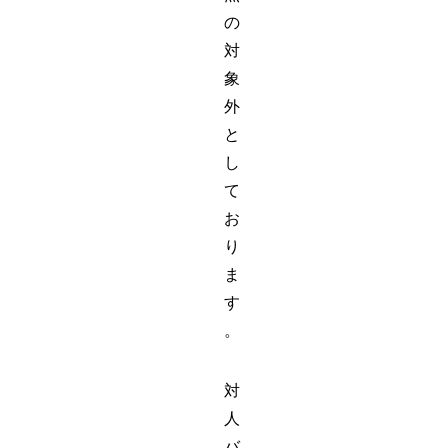
の
対
象
外
と
し
て
お
り
ま
す
。
対
人
バ