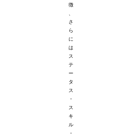
徴
、
さ
ら
に
は
ス
テ
ー
タ
ス
・
ス
キ
ル
・