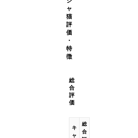
シ
ャ
猫
評
価
・
特
徴
総
合
評
価
総
キ
合
ャ