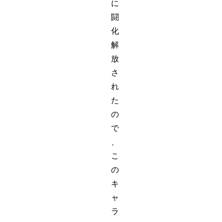
に
闘
化
解
放
さ
れ
た
の
で
、
こ
の
キ
ャ
ラ