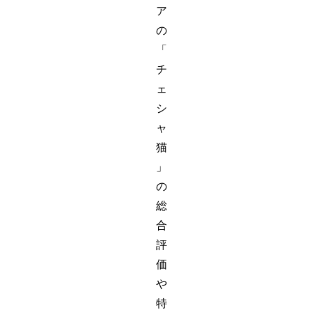
ア
の
「
チ
ェ
シ
ャ
猫
」
の
総
合
評
価
や
特