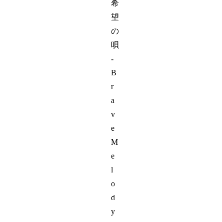
希
望
の
唄
-
B
r
a
v
e
M
e
l
o
d
y