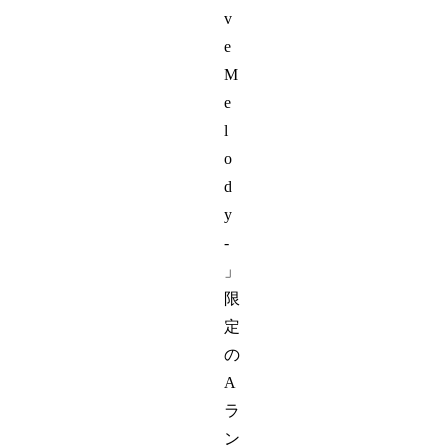
v
e
M
e
l
o
d
y
-
」
限
定
の
A
ラ
ン