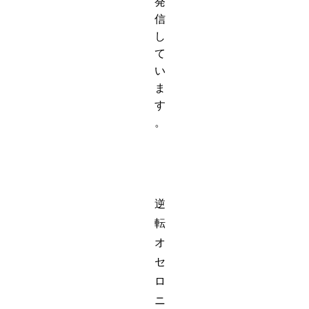
発
信
し
て
い
ま
す
。
逆
転
オ
セ
ロ
ニ