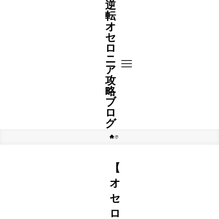
逆
転
オ
セ
ロ
ニ
ア
攻
略
ブ
ロ
グ
ホーム
A駒
【
オ
セ
ロ