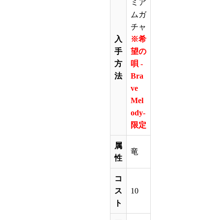
ミア
ムガ
チャ
入
※希
手
望の
方
唄 -
法
Bra
ve
Mel
ody-
限定
属
竜
性
コ
ス
10
ト