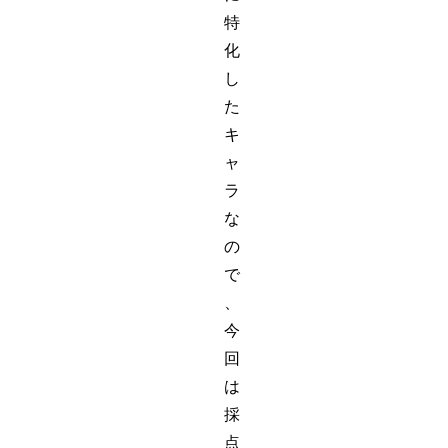
特
化
し
た
キ
ャ
ラ
な
の
で
、
今
回
は
採
点