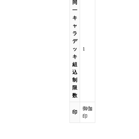
同
一
キ
ャ
ラ
デ
ッ
1
キ
組
込
制
限
数
御伽
印
印