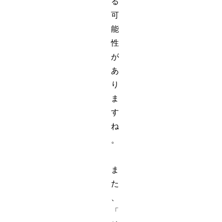
る
可
能
性
が
あ
り
ま
す
ね
。
ま
た
、
「