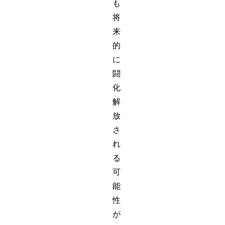
も
将
来
的
に
闘
化
解
放
さ
れ
る
可
能
性
が