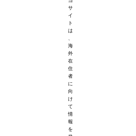
当
サ
イ
ト
は
、
海
外
在
住
者
に
向
け
て
情
報
を