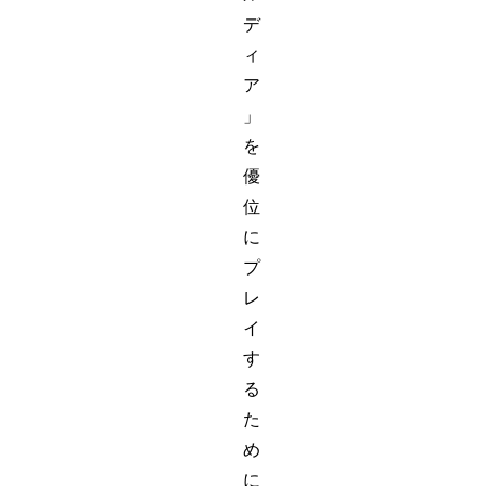
デ
ィ
ア
」
を
優
位
に
プ
レ
イ
す
る
た
め
に