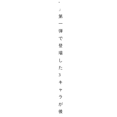
-
」
第
一
弾
で
登
場
し
た
3
キ
ャ
ラ
が
後