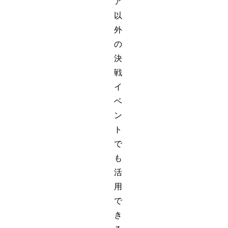
ア
以
外
の
決
戦
イ
ベ
ン
ト
で
も
活
用
で
き