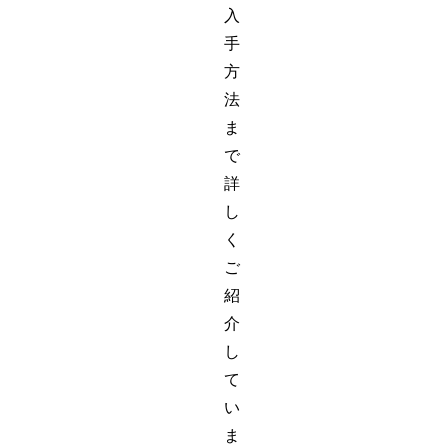
入
手
方
法
ま
で
詳
し
く
ご
紹
介
し
て
い
ま