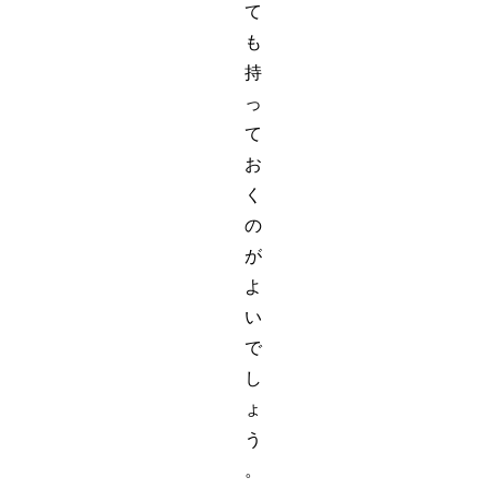
て
も
持
っ
て
お
く
の
が
よ
い
で
し
ょ
う
。