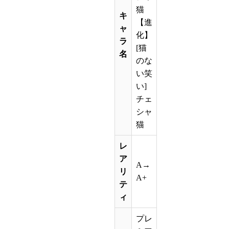
猫
キ
【進
ャ
化】
ラ
[猫
名
のな
い笑
い]
チェ
シャ
猫
レ
ア
A→
リ
A+
テ
ィ
プレ