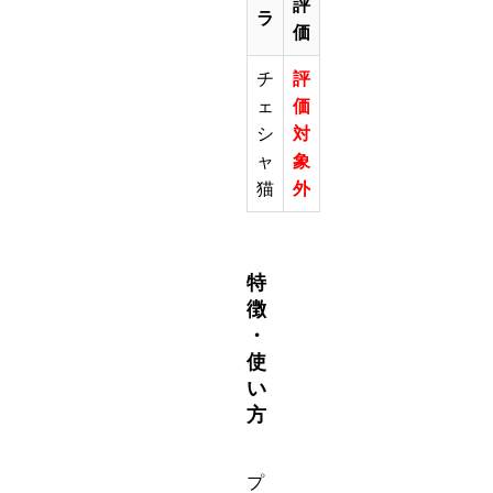
評
ラ
価
チ
評
ェ
価
シ
対
ャ
象
猫
外
特
徴
・
使
い
方
プ