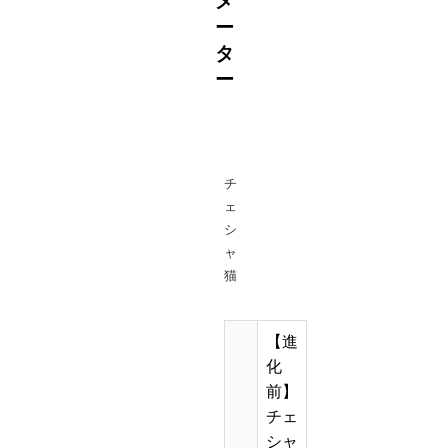
メ
ー
タ
ー
チ
ェ
シ
ャ
猫
【進
化
前】
チェ
シャ