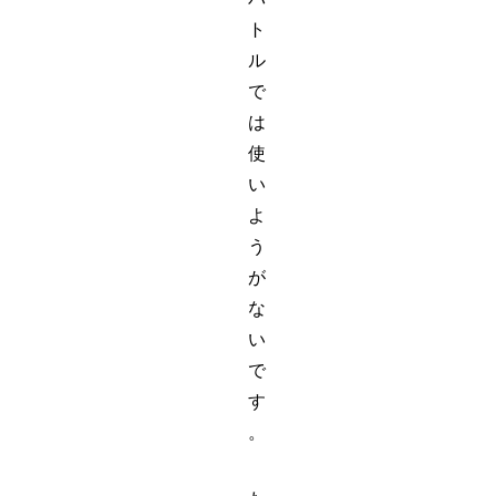
ト
ル
で
は
使
い
よ
う
が
な
い
で
す
。