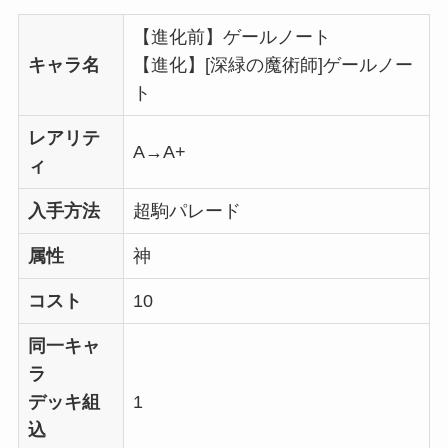
【進化前】ゲールノート
キャラ名
【進化】[深緑の魔術師]ゲールノー
ト
レアリテ
A→A+
ィ
入手方法
超駒パレード
属性
神
コスト
10
同一キャ
ラ
デッキ組
1
込