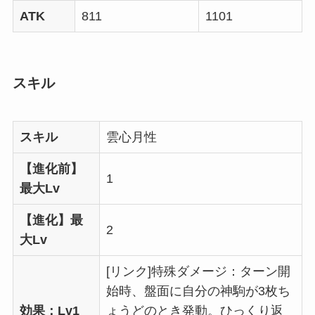
ATK
811
1101
スキル
スキル
雲心月性
【進化前】
1
最大Lv
【進化】最
2
大Lv
[リンク]特殊ダメージ：ターン開
始時、盤面に自分の神駒が3枚ち
効果：Lv1
ょうどのとき発動。ひっくり返