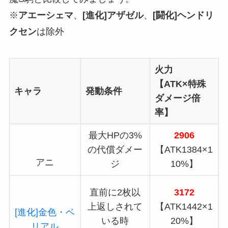
※
アエーシェマ
、
[進化]アザゼル
、
[闘化]ヘンドリ
クセン
は除外
火力
【ATK×特殊
キャラ
発動条件
ダメージ倍
率】
最大HPの3%
2906
の代償ダメー
【ATK1384×1
アニ
ジ
10%】
直前に2枚以
3172
上返しされて
【ATK1442×1
[進化]金色・ベ
いる時
20%】
リアル