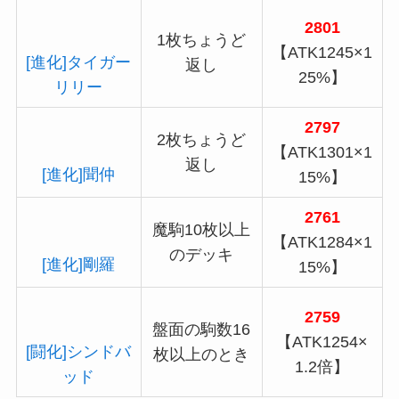
2801
1枚ちょうど
【ATK1245×1
[進化]タイガー
返し
25%】
リリー
2797
2枚ちょうど
【ATK1301×1
返し
[進化]聞仲
15%】
2761
魔駒10枚以上
【ATK1284×1
のデッキ
[進化]剛羅
15%】
2759
盤面の駒数16
【ATK1254×
[闘化]シンドバ
枚以上のとき
1.2倍】
ッド