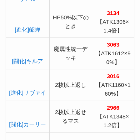
3134
HP50%以下の
【ATK1306×
とき
[進化]貂蝉
1.4倍】
3063
魔属性統一デ
【ATK1612×9
ッキ
[闘化]キルア
0%】
3016
2枚以上返し
【ATK1160×1
[進化]リヴァイ
60%】
2966
2枚以上返せ
【ATK1348×
るマス
[闘化]カーリー
1.2倍】