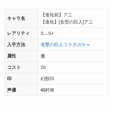
【進化前】アニ
キャラ名
【進化】[女型の巨人]アニ
レアリティ
S→S+
入手方法
進撃の巨人コラボガチャ
属性
魔
コスト
20
印
幻獣印
声優
嶋村侑