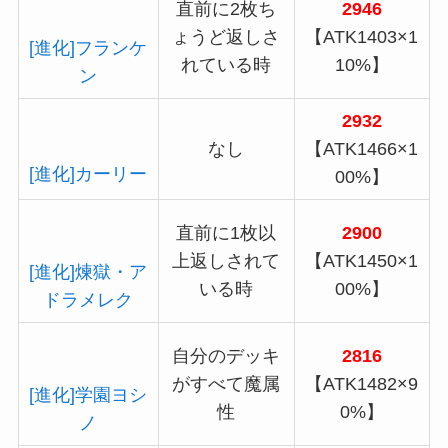
直前に2枚ち
2946
ょうど返しさ
【ATK1403×1
[進化]フランケ
れている時
10%】
ン
2932
なし
【ATK1466×1
[進化]カーリー
00%】
直前に1枚以
2900
上返しされて
【ATK1450×1
[進化]煉獄・ア
いる時
00%】
ドラメレク
自分のデッキ
2816
がすべて魔属
【ATK1482×9
[進化]学園ヨシ
性
0%】
ノ