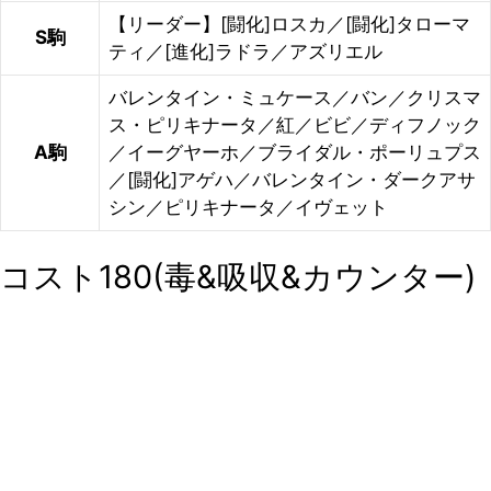
【リーダー】[闘化]ロスカ／[闘化]タローマ
S駒
ティ／[進化]ラドラ／アズリエル
バレンタイン・ミュケース／バン／クリスマ
ス・ピリキナータ／紅／ビビ／ディフノック
A駒
／イーグヤーホ／ブライダル・ポーリュプス
／[闘化]アゲハ／バレンタイン・ダークアサ
シン／ピリキナータ／イヴェット
コスト180(毒&吸収&カウンター)