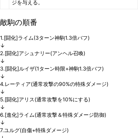
ジを与える。
敵駒の順番
1.[闘化]ライム(3ターン神駒1.3倍バフ)
↓
2.[闘化]アシュナリー(アンヘル召喚)
↓
3.[闘化]ルイザ(1ターン時限+神駒1.3倍バフ)
↓
4.レーティア(通常攻撃の90%の特殊ダメージ)
↓
5.[闘化]アリス(通常攻撃を10%にする)
↓
6.[進化]ライム(通常攻撃＆特殊ダメージ防御)
↓
7.ユルグ(自傷+特殊ダメージ)