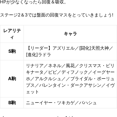
HPが少なくなったら回復＆吸収。
ステージ2＆3では盤面の回復マスをとっていきましょう!
レアリテ
キャラ
ィ
【リーダー】アズリエル／[闘化]天照大神／
S駒
[進化]ラドラ
リナリア／ネネル／風花／クリスマス・ピリ
キナータ／ビビ／ディフノック／イーグヤー
A駒
ホ／アルクルシュ／／ブライダル・ポーリュ
プス／バレンタイン・ダークアサシン／イヴ
ェット
B駒
ニューイヤー・ツキカゲ／バハシュ