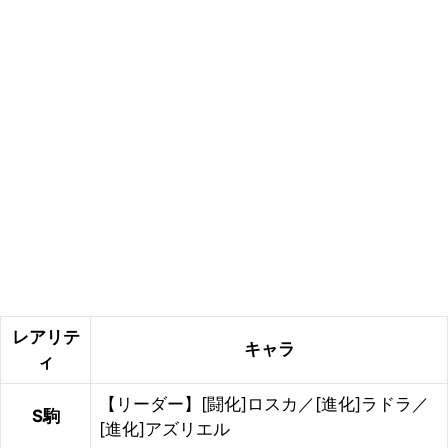
レアリテ
キャラ
ィ
【リーダー】[闘化]ロスカ／[進化]ラドラ／
S駒
[進化]アズリエル