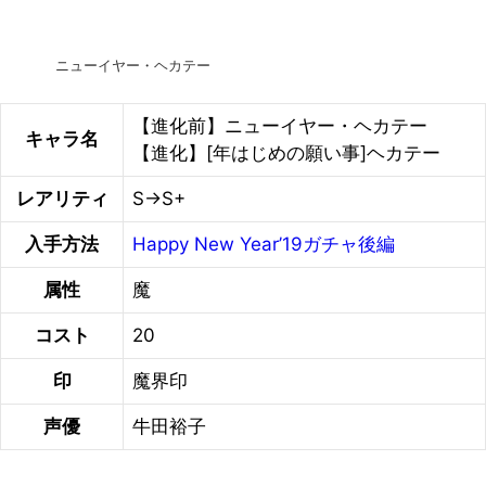
ニューイヤー・ヘカテー
【進化前】ニューイヤー・ヘカテー
キャラ名
【進化】[年はじめの願い事]ヘカテー
レアリティ
S→S+
入手方法
Happy New Year’19ガチャ後編
属性
魔
コスト
20
印
魔界印
声優
牛田裕子