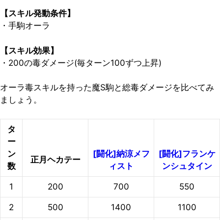
【スキル発動条件】
・手駒オーラ
【スキル効果】
・200の毒ダメージ(毎ターン100ずつ上昇)
オーラ毒スキルを持った魔S駒と総毒ダメージを比べてみ
ましょう。
タ
ー
ン
[闘化]納涼メフ
[闘化]フランケ
正月ヘカテー
数
ィスト
ンシュタイン
1
200
700
550
2
500
1400
1100