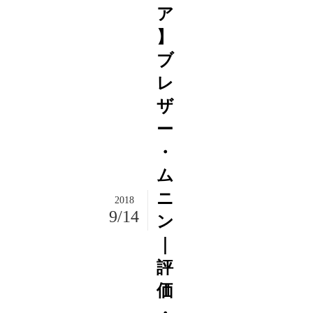
ア
】
ブ
レ
ザ
ー
・
ム
ニ
2018
9/14
ン
｜
評
価