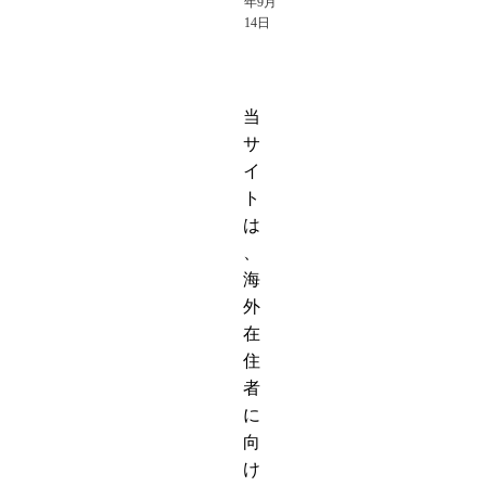
年9月
14日
当
サ
イ
ト
は
、
海
外
在
住
者
に
向
け