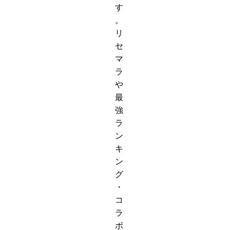
す
。
リ
セ
マ
ラ
や
最
強
ラ
ン
キ
ン
グ
・
コ
ラ
ボ