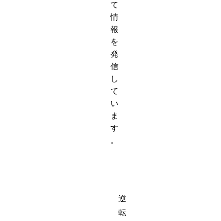
て
情
報
を
発
信
し
て
い
ま
す
。
逆
転