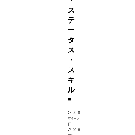
・
ス
テ
ー
タ
ス
・
ス
キ
ル
A
駒
2018
年4月5
日
2018