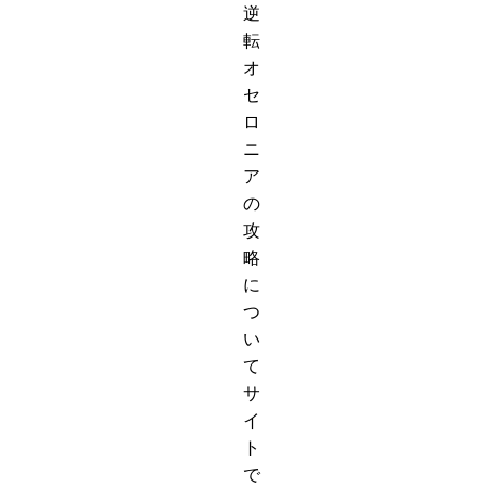
逆
転
オ
セ
ロ
ニ
ア
の
攻
略
に
つ
い
て
サ
イ
ト
で