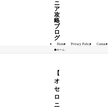
ニ
ア
攻
略
ブ
ロ
グ
Home
Privacy Policy
Contact
ホーム
A駒
【
オ
セ
ロ
ニ