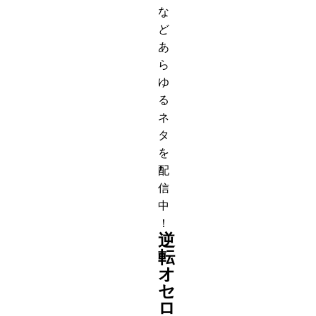
な
ど
あ
ら
ゆ
る
ネ
タ
を
配
信
中
！
逆
転
オ
セ
ロ