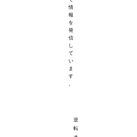
情
報
を
発
信
し
て
い
ま
す
。
逆
転
オ