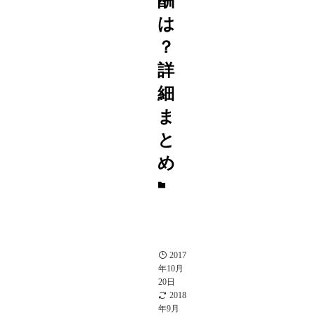
酬
は
？
詳
細
ま
と
め
オ
セ
ロ
ニ
ア
攻
略
2017
年10月
20日
2018
年9月