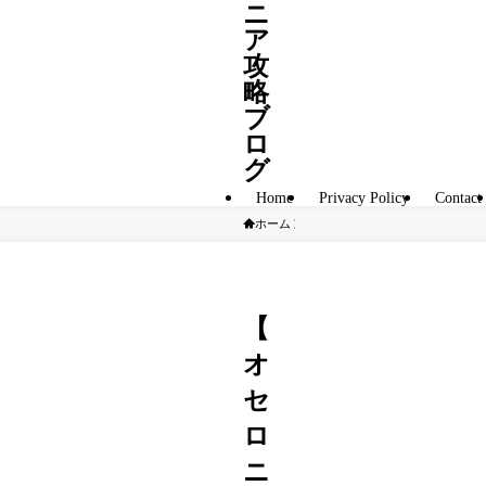
ニ
ア
攻
略
ブ
ロ
グ
Home
Privacy Policy
Contact
ホーム
オセロニア攻略
【
オ
セ
ロ
ニ