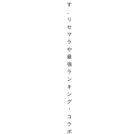
す
。
リ
セ
マ
ラ
や
最
強
ラ
ン
キ
ン
グ
・
コ
ラ
ボ