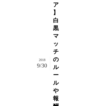
ア
】
白
黒
マ
ッ
チ
の
2018
9/30
ル
ー
ル
や
報