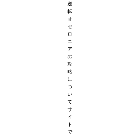
逆
転
オ
セ
ロ
ニ
ア
の
攻
略
に
つ
い
て
サ
イ
ト
で