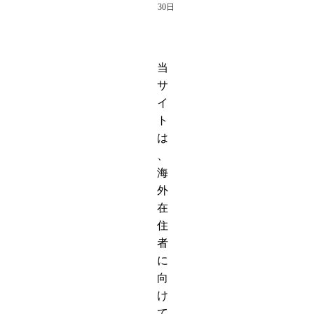
30日
当
サ
イ
ト
は
、
海
外
在
住
者
に
向
け
て