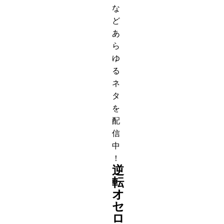
な
ど
あ
ら
ゆ
る
ネ
タ
を
配
信
中
！
逆
転
オ
セ
ロ