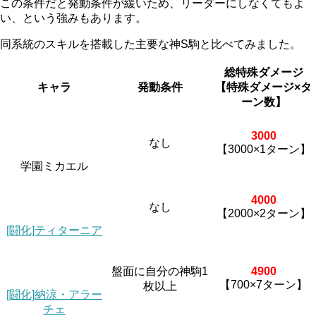
この条件だと発動条件が緩いため、リーダーにしなくてもよ
い、という強みもあります。
同系統のスキルを搭載した主要な神S駒と比べてみました。
総特殊ダメージ
キャラ
発動条件
【特殊ダメージ×タ
ーン数】
3000
なし
【3000×1ターン】
学園ミカエル
4000
なし
【2000×2ターン】
[闘化]ティターニア
盤面に自分の神駒1
4900
【700×7ターン】
枚以上
[闘化]納涼・アラー
チェ