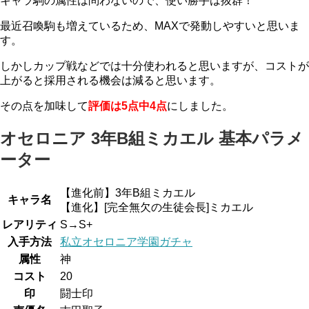
キャラ駒の属性は問わない
ので、使い勝手は抜群！
最近召喚駒も増えているため、MAXで発動しやすいと思いま
す。
しかしカップ戦などでは十分使われると思いますが、コストが
上がると採用される機会は減ると思います。
その点を加味して
評価は5点中4点
にしました。
オセロニア 3年B組ミカエル 基本パラメ
ーター
【進化前】3年B組ミカエル
キャラ名
【進化】[完全無欠の生徒会長]ミカエル
レアリティ
S→S+
入手方法
私立オセロニア学園ガチャ
属性
神
コスト
20
印
闘士印