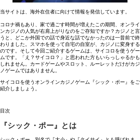
当サイトは、海外在住者に向けて情報を発信しています。
コロナ禍もあり、家で過ごす時間が増えたこの期間、オンライ
ンカジノの人気が右肩上がりなのをご存知ですか？カジノと言
うと、どこか外国での話で身近な話でなかったのは一昔前で終
わりました。スマホを使って自宅の自室が、カジノに変身する
のです。そして今回ご紹介するゲームは、サイコロを使うゲー
ムです。「え？サイコロ？」と思われた方もいらっしゃるかも
しれません。カードゲームやスロット、ルーレットだけがカジ
ノゲームではありません。
サイコロを使うオンラインカジノゲーム『シック・ポー』をご
紹介しましょう。
目次
『シック・ポー』とは
シック・ポー、別名で『大小』や『タイサイ』とも呼ばれま