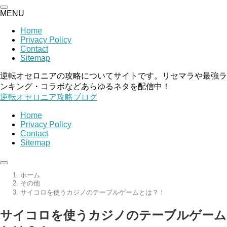
MENU
Home
Privacy Policy
Contact
Sitemap
逆転オセロニアの攻略についてサイトです。リセマラや最強ラ
ンキング・コラボなどあらゆるネタを配信中！
逆転オセロニア攻略ブログ
Home
Privacy Policy
Contact
Sitemap
ホーム
その他
サイコロを使うカジノのテーブルゲームとは？！
サイコロを使うカジノのテーブルゲーム