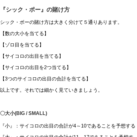
『シック・ポー』の賭け方
シック・ボーの賭け方は大きく分けて５通りあります。
【数の大小を当てる】
【ゾロ目を当てる】
【サイコロの出目を当てる】
【サイコロの出目を2つ当てる】
【3つのサイコロの出目の合計を当てる】
以上です。それでは細かく見ていきましょう。
〇大小(BIG / SMALL)
『小』：サイコロの出目の合計が4～10であることを予想する