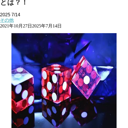
とは？！
2025
7/14
その他
2021年10月27日
2025年7月14日