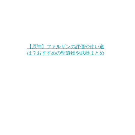
【原神】ファルザンの評価や使い道
は？おすすめの聖遺物や武器まとめ