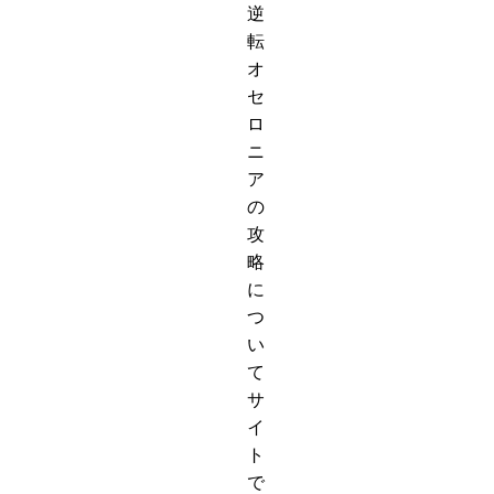
逆
転
オ
セ
ロ
ニ
ア
の
攻
略
に
つ
い
て
サ
イ
ト
で