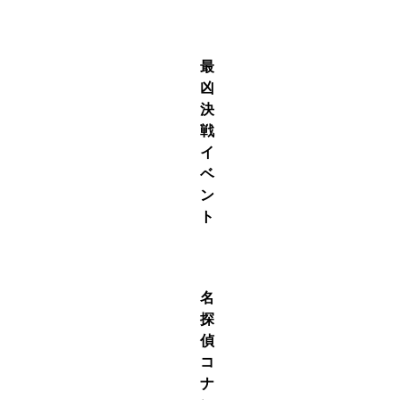
S駒
最
凶
決
戦
イ
ベ
ン
ト
S駒
名
探
偵
コ
ナ