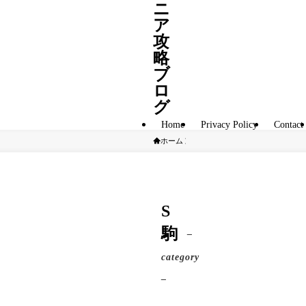
ニ
ア
攻
略
ブ
ロ
グ
Home
Privacy Policy
Contact
ホーム
S駒
S
駒
–
category
–