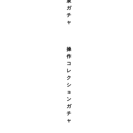
泉
ガ
チ
ャ
S駒
操
作
コ
レ
ク
シ
ョ
ン
ガ
チ
ャ