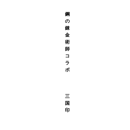
S駒
鋼
の
錬
金
術
師
コ
ラ
ボ
S駒
三
国
印