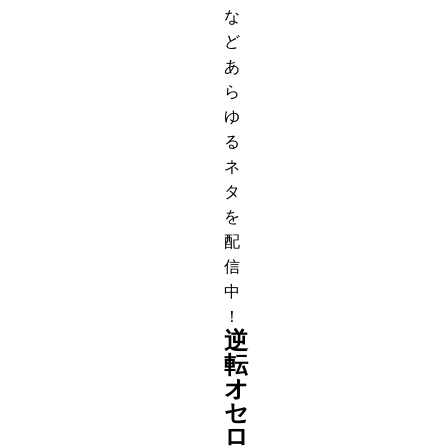
な
ど
あ
ら
ゆ
る
ネ
タ
を
配
信
中
！
逆
転
オ
セ
ロ