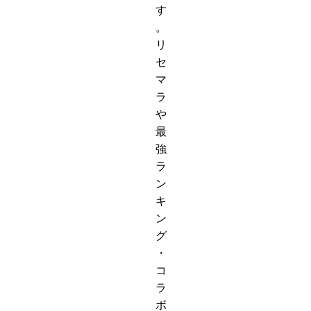
す
。
リ
セ
マ
ラ
や
最
強
ラ
ン
キ
ン
グ
・
コ
ラ
ボ