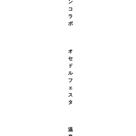
ン
コ
ラ
ボ
S駒
オ
セ
ド
ル
フ
ェ
ス
タ
S駒
温