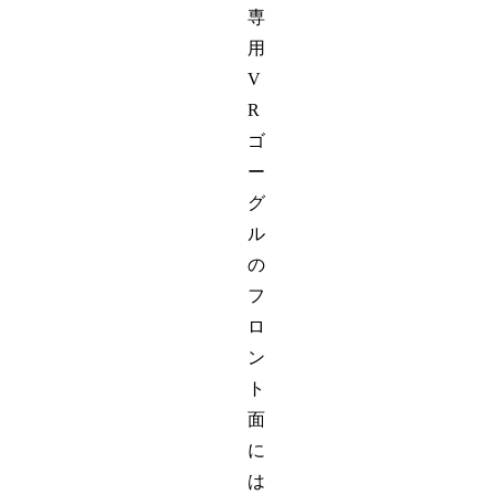
専
用
V
R
ゴ
ー
グ
ル
の
フ
ロ
ン
ト
面
に
は