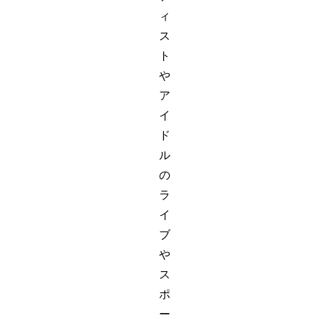
ィ
ス
ト
や
ア
イ
ド
ル
の
ラ
イ
ブ
や
ス
ポ
ー