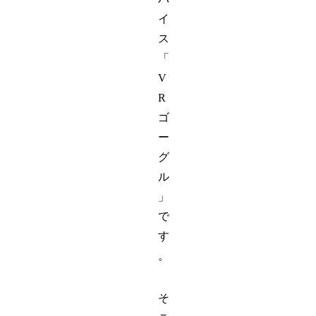
イ
ス
「
V
R
ゴ
ー
グ
ル
」
で
す
。
そ