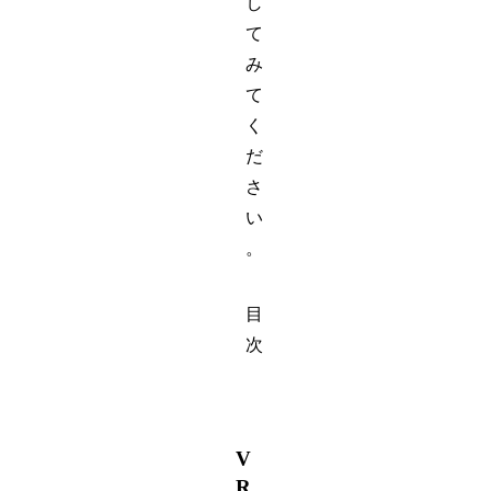
し
て
み
て
く
だ
さ
い
。
目
次
V
R