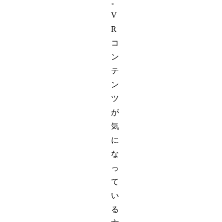
。
V
R
コ
ン
テ
ン
ツ
が
気
に
な
っ
て
い
る