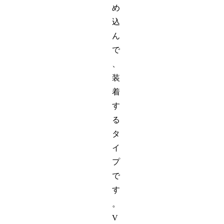
め
込
ん
で
、
装
着
す
る
タ
イ
プ
で
す
。
V