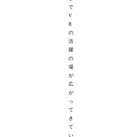
で
V
R
の
活
躍
の
場
が
広
が
っ
て
き
て
い