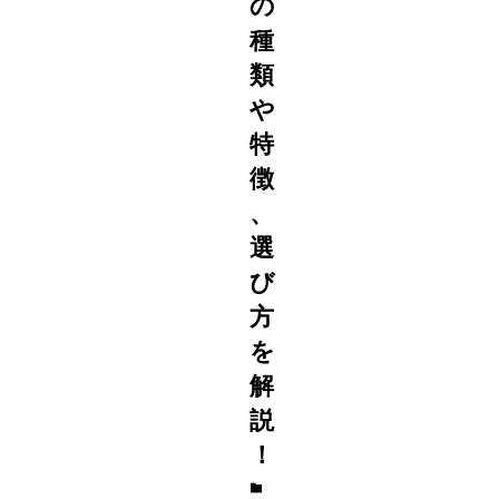
の
種
類
や
特
徴
、
選
び
方
を
解
説
！