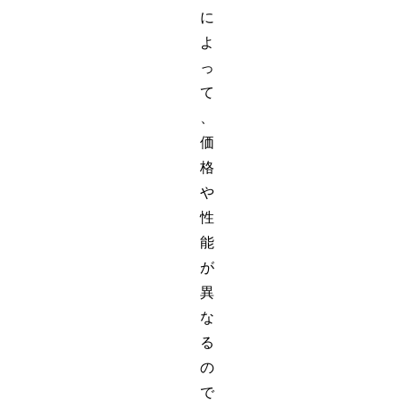
に
よ
っ
て
、
価
格
や
性
能
が
異
な
る
の
で