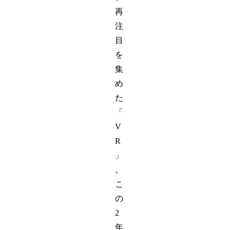
再
注
目
を
集
め
た
「
V
R
」
。
こ
の
2
年