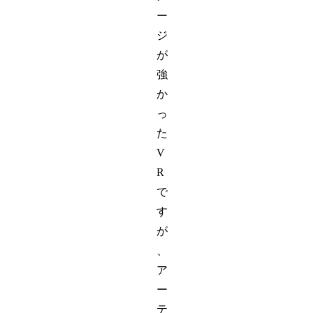
ー
ジ
が
強
か
っ
た
V
R
で
す
が
、
ア
ー
テ