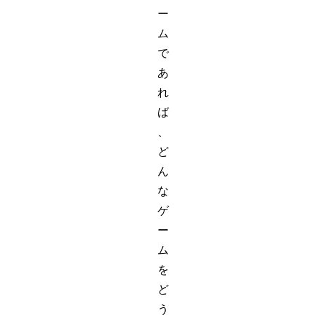
ー
ム
で
あ
れ
ば
、
ど
ん
な
ゲ
ー
ム
を
ど
う