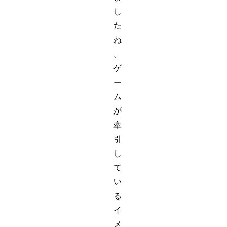
し
た
ね
。
ゲ
ー
ム
が
牽
引
し
て
い
る
イ
メ