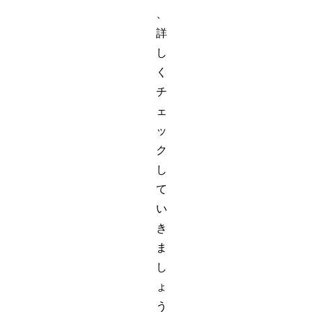
、
詳
し
く
チ
ェ
ッ
ク
し
て
い
き
ま
し
ょ
う