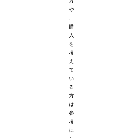
方
や
、
購
入
を
考
え
て
い
る
方
は
参
考
に