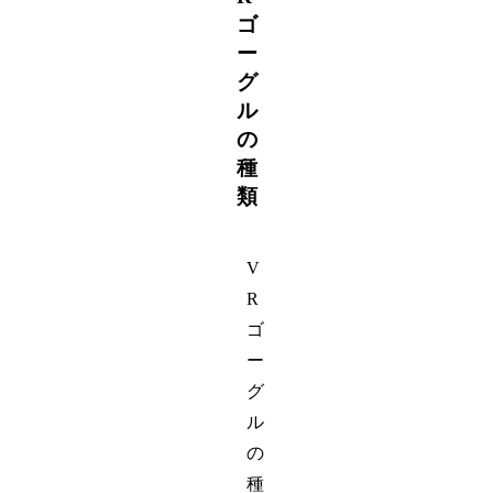
ゴ
ー
グ
ル
の
種
類
V
R
ゴ
ー
グ
ル
の
種