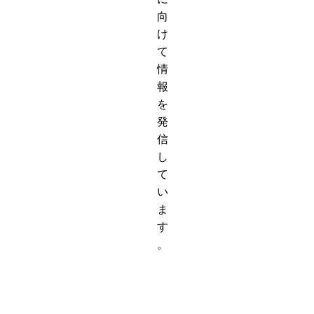
向
け
て
情
報
を
発
信
し
て
い
ま
す
。