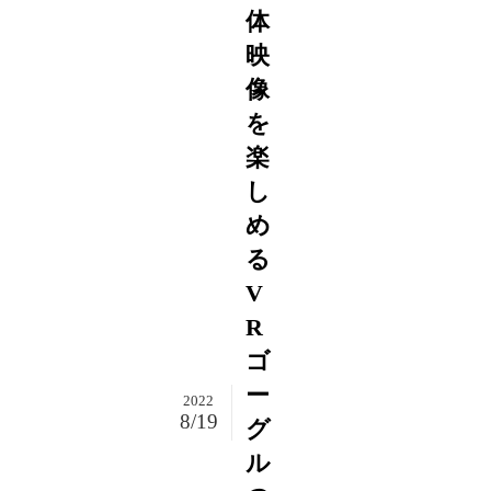
体
映
像
を
楽
し
め
る
V
R
ゴ
ー
2022
8/19
グ
ル