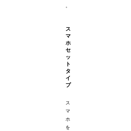
。
ス
マ
ホ
セ
ッ
ト
タ
イ
プ
ス
マ
ホ
を