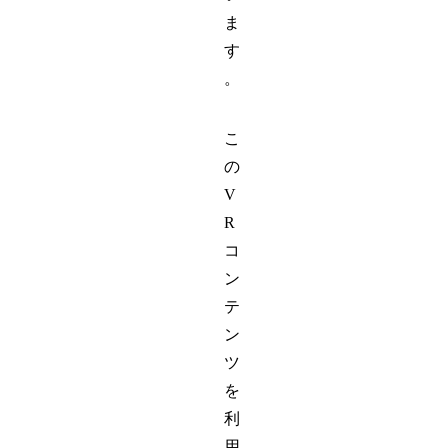
ま
す
。
こ
の
V
R
コ
ン
テ
ン
ツ
を
利
用