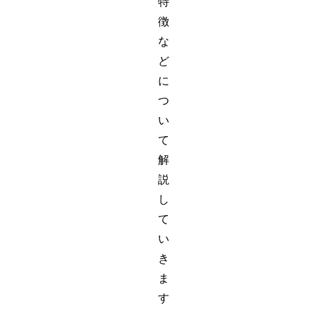
特
徴
な
ど
に
つ
い
て
解
説
し
て
い
き
ま
す