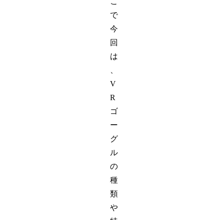
こ
で
今
回
は
、
V
R
ゴ
ー
グ
ル
の
種
類
や