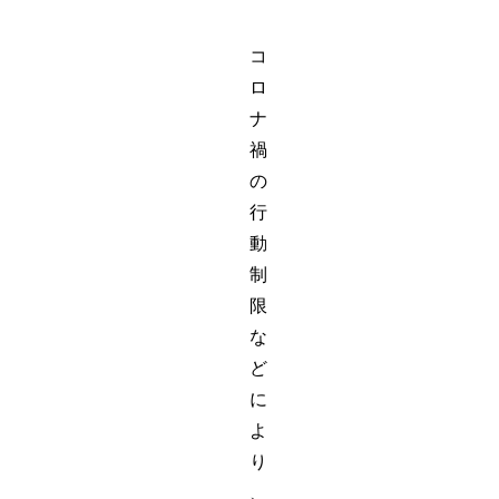
コ
ロ
ナ
禍
の
行
動
制
限
な
ど
に
よ
り
、