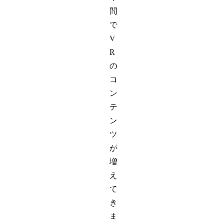
間
で
V
R
の
コ
ン
テ
ン
ツ
が
増
え
て
き
ま