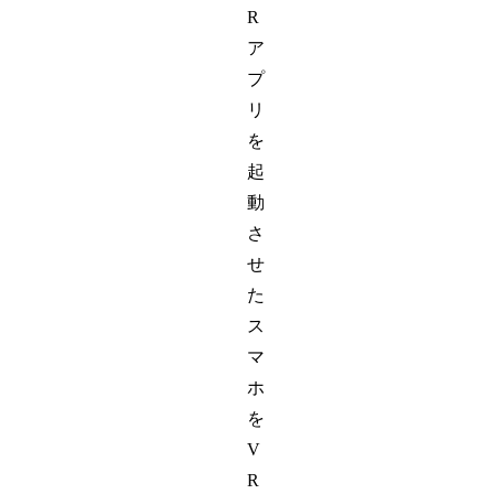
R
ア
プ
リ
を
起
動
さ
せ
た
ス
マ
ホ
を
V
R