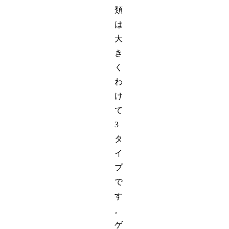
類
は
大
き
く
わ
け
て
3
タ
イ
プ
で
す
。
ゲ