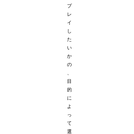
プ
レ
イ
し
た
い
か
の
、
目
的
に
よ
っ
て
選