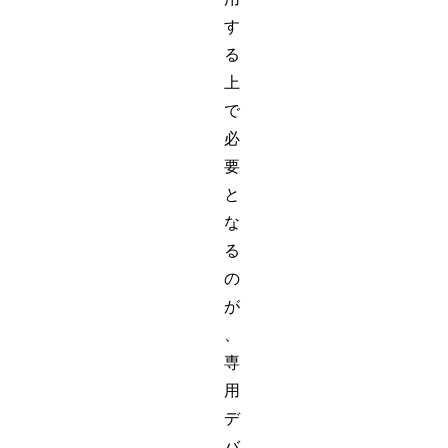
す
る
上
で
必
要
と
な
る
の
が
、
専
用
デ
バ