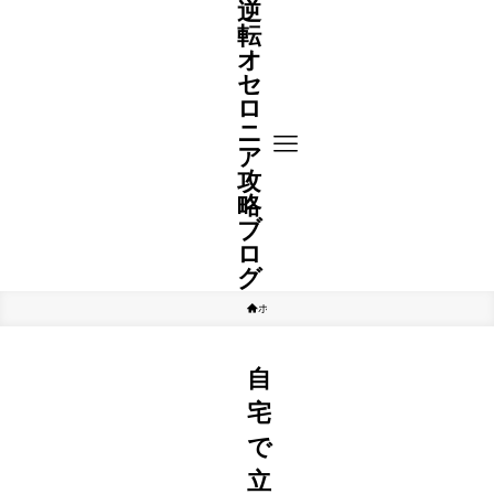
逆
転
オ
セ
ロ
ニ
ア
攻
略
ブ
ロ
グ
ホーム
ゲーム
自
宅
で
立