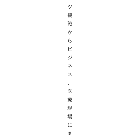
ツ
観
戦
か
ら
ビ
ジ
ネ
ス
、
医
療
現
場
に
ま