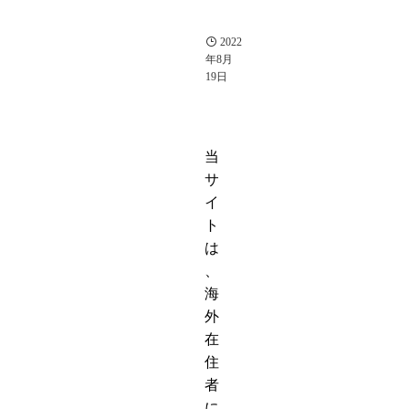
ゲ
ー
ム
2022
年8月
19日
当
サ
イ
ト
は
、
海
外
在
住
者
に