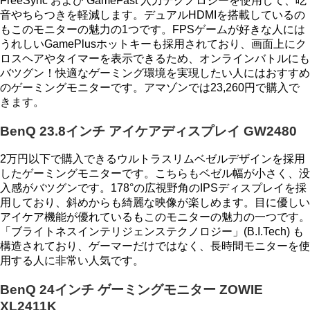
FreeSync および GameFast 入力テクノロジーを使用して、吃
音やちらつきを軽減します。デュアルHDMIを搭載しているの
もこのモニターの魅力の1つです。FPSゲームが好きな人には
うれしいGamePlusホットキーも採用されており、画面上にク
ロスヘアやタイマーを表示できるため、オンラインバトルにも
バツグン！快適なゲーミング環境を実現したい人にはおすすめ
のゲーミングモニターです。アマゾンでは23,260円で購入で
きます。
BenQ 23.8インチ アイケアディスプレイ GW2480
2万円以下で購入できるウルトラスリムベゼルデザインを採用
したゲーミングモニターです。こちらもベゼル幅が小さく、没
入感がバツグンです。178°の広視野角のIPSディスプレイを採
用しており、斜めからも綺麗な映像が楽しめます。目に優しい
アイケア機能が優れているもこのモニターの魅力の一つです。
「ブライトネスインテリジェンステクノロジー」(B.I.Tech) も
構造されており、ゲーマーだけではなく、長時間モニターを使
用する人に非常い人気です。
BenQ 24インチ ゲーミングモニター ZOWIE
XL2411K