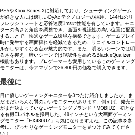
PS5やXbox Series Xに対応しており、シューティングゲーム
が好きな人には嬉しいDyAc テクノロジーの採用、144Hzのリ
フレッシュレートと応答速度1msの性能を有しています。モニ
ターの高さと角度を調整でき、画面を視認性の高い位置に配置
することで、快適なゲーム環境を構築できます。ゲームプレイ
時に発生する画面揺れを軽減できるため、リコイルコントロー
ルがしやすくなる点が魅力的です。また、明るいシーンでは明
るさを抑え、暗いシーンでは視認性を高めるBlack eQualizer
機能もあります。プロゲーマーも愛用しているこのゲーミング
モニターは、今アマゾンで26,800円の価格で購入できます。
最後に
目に優しいゲーミングモニターを3つだけ紹介しましたが、ま
だまだいろんな質のいいモニターがあります。例えば、発売日
がまだ決まっていないゲーミングブランド「MOBIUZ」初とな
る有機ELパネルを採用した、48インチという大画面ゲーミン
グモニター「EX480UZ」も気になりますよね。この記事を参
考に、ぴったりなゲーミングモニターを見つけてみてくださ
い！