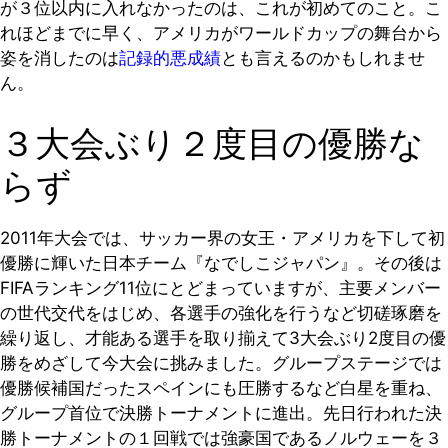
が３位以内に入れなかったのは、これが初めてのこと。こ
れほどまでに早く、アメリカがワールドカップの舞台から
姿を消したのは
記録的悪成績
とも言えるのかもしれませ
ん。
３大会ぶり２度目の優勝な
らず
2011年大会では、サッカー界の女王・アメリカを下して初
優勝に輝いた日本チーム『なでしこジャパン』。その後は
FIFAランキング11位にとどまっていますが、主要メンバー
の世代交代をはじめ、各選手の強化を行うなど切磋琢磨を
繰り返し、才能ある選手を取り揃えて3大会ぶり2度目の優
勝をめざして今大会に挑みました。グループステージでは
優勝候補国だったスペインにも圧勝するなど白星を重ね、
グループ首位で決勝トーナメントに進出。先日行われた決
勝トーナメントの１回戦では強豪国であるノルウェーを３