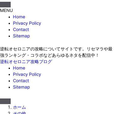
MENU
Home
Privacy Policy
Contact
Sitemap
逆転オセロニアの攻略についてサイトです。リセマラや最
強ランキング・コラボなどあらゆるネタを配信中！
逆転オセロニア攻略ブログ
Home
Privacy Policy
Contact
Sitemap
ホーム
その他