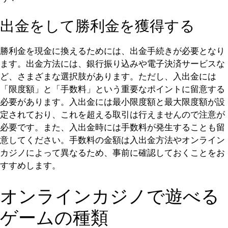
出金をして勝利金を獲得する
勝利金を現金に換えるためには、出金手続きが必要となり
ます。出金方法には、銀行振り込みや電子決済サービスな
ど、さまざまな選択肢があります。ただし、入出金には
「限度額」と「手数料」という重要なポイントに留意する
必要があります。入出金には最小限度額と最大限度額が設
定されており、これを超える取引は行えませんので注意が
必要です。また、入出金時には手数料が発生することも留
意してください。手数料の金額は入出金方法やオンライン
カジノによって異なるため、事前に確認しておくことをお
すすめします。
オンラインカジノで遊べる
ゲームの種類