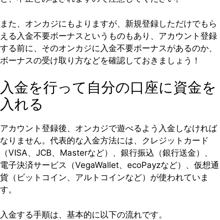
また、オンカジにもよりますが、新規登録しただけでもら
える入金不要ボーナスというものもあり、アカウント登録
する前に、そのオンカジに入金不要ボーナスがあるのか、
ボーナスの受け取り方などを確認しておきましょう！
入金を行って自分の口座に資金を
入れる
アカウント登録後、オンカジで遊べるよう入金しなければ
なりません。代表的な入金方法には、クレジットカード
（VISA、JCB、Masterなど）、銀行振込（銀行送金）、
電子決済サービス（VegaWallet、ecoPayzなど）、仮想通
貨（ビットコイン、アルトコインなど）が使われていま
す。
入金する手順は、基本的に以下の流れです。