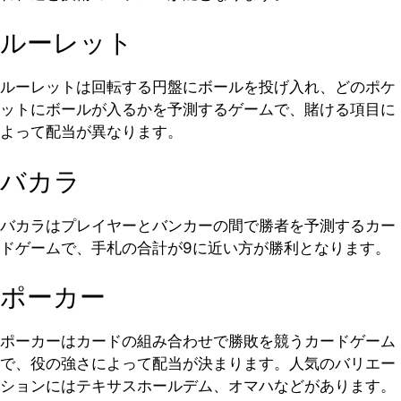
ルーレット
ルーレットは回転する円盤にボールを投げ入れ、どのポケ
ットにボールが入るかを予測するゲームで、賭ける項目に
よって配当が異なります。
バカラ
バカラはプレイヤーとバンカーの間で勝者を予測するカー
ドゲームで、手札の合計が9に近い方が勝利となります。
ポーカー
ポーカーはカードの組み合わせで勝敗を競うカードゲーム
で、役の強さによって配当が決まります。人気のバリエー
ションにはテキサスホールデム、オマハなどがあります。