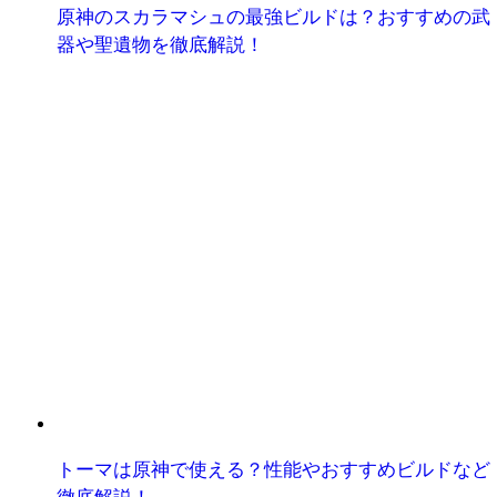
原神のスカラマシュの最強ビルドは？おすすめの武
器や聖遺物を徹底解説！
トーマは原神で使える？性能やおすすめビルドなど