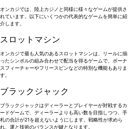
オンカジでは、陸上カジノと同様に様々なゲームが提供さ
れています。以下にいくつかの代表的なゲームを簡単に紹
介します。
スロットマシン
オンカジで最も人気のあるスロットマシンは、リールに揃
ったシンボルの組み合わせで配当を得るゲームで、ボーナ
スフィーチャーやフリースピンなどの特別な機能もありま
す。
ブラックジャック
ブラックジャックはディーラーとプレイヤーが対戦するカ
ードゲームで、ディーラーよりも高い数を目指しつつ、手
札の合計が21を超えないようにします。戦略性が求めら
れ、運と技術のバランスが鍵となります。