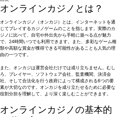
オンラインカジノとは？
オンラインカジノ（オンカジ）とは、インターネットを通
じてプレイするカジノゲームのことを指します。実際のカ
ジノに比べて、自宅や外出先から手軽に遊べる点が魅力
で、24時間いつでも利用できます。また、多彩なゲーム種
類や高額な賞金が獲得できる可能性があることも人気の理
由の一つです。
また、オンカジは運営会社だけでは成り立ちません。むし
ろ、プレイヤー、ソフトウェア会社、監査機関、決済会
社、そして合法化を行う政府によって構成される6つの要
素が大切なのです。オンカジを成り立たせるために必要な
役割分担を理解して、より深く楽しむことができます。
オンラインカジノの基本的