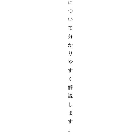
に
つ
い
て
分
か
り
や
す
く
解
説
し
ま
す
。