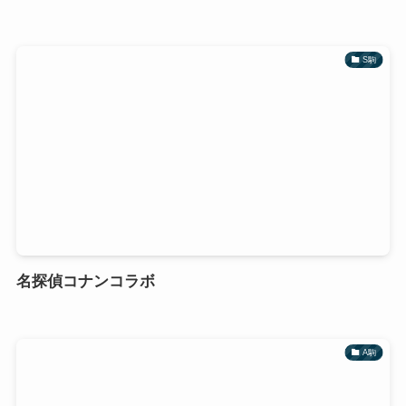
S駒
名探偵コナンコラボ
A駒