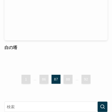
白の塔
1
...
86
87
88
...
92