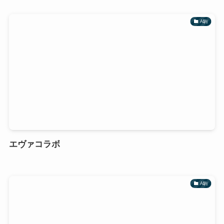
A駒
エヴァコラボ
A駒