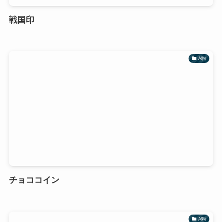
戦国印
A駒
チョココイン
A駒