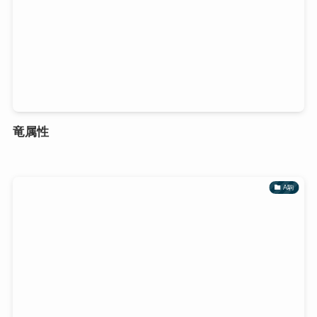
竜属性
A駒