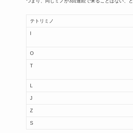
つまり、同じミノが3回連続で来ることはない、
テトリミノ
I
O
T
L
J
Z
S